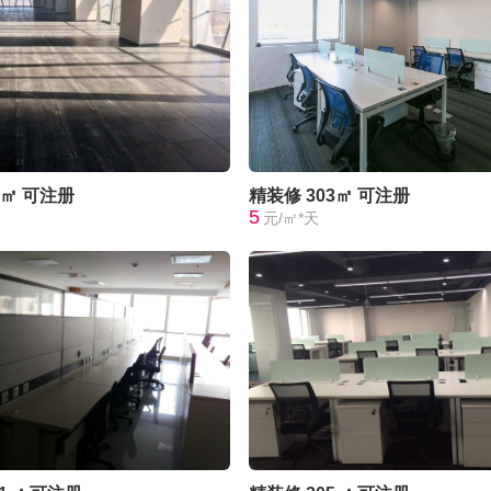
0㎡
可注册
精装修
303㎡
可注册
5
元/㎡*天