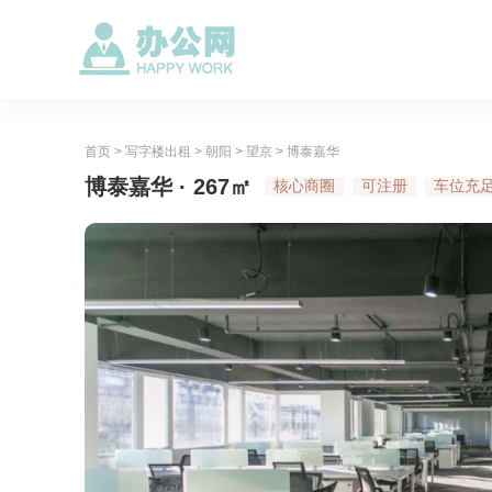
首页
>
写字楼出租
>
朝阳
>
望京
>
博泰嘉华
博泰嘉华 · 267㎡
核心商圈
可注册
车位充