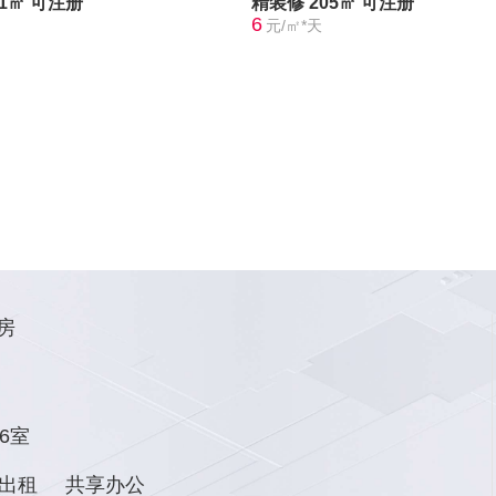
21㎡
可注册
精装修
205㎡
可注册
6
元/㎡*天
房
6室
出租
共享办公