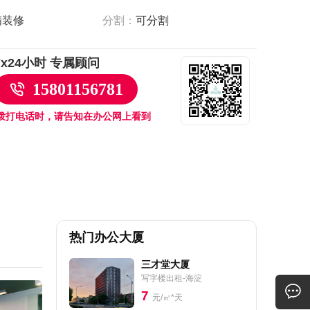
精装修
分割：
可分割
7x24小时 专属顾问
15801156781
拨打电话时，请告知在办公网上看到
热门办公大厦
三才堂大厦
写字楼出租-海淀
7
元/㎡*天