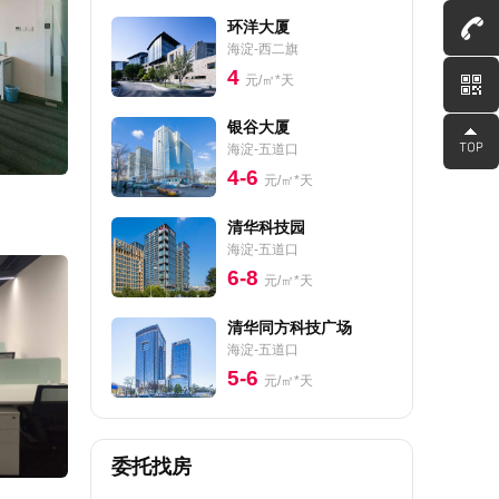
环洋大厦
海淀-西二旗
4
元/㎡*天
银谷大厦
海淀-五道口
4-6
元/㎡*天
清华科技园
海淀-五道口
6-8
元/㎡*天
清华同方科技广场
海淀-五道口
5-6
元/㎡*天
委托找房