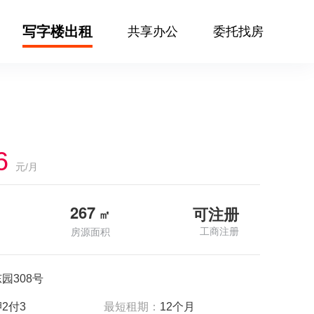
写字楼出租
共享办公
委托找房
6
元/月
267
可注册
㎡
工商注册
房源面积
园308号
2付3
最短租期：
12个月