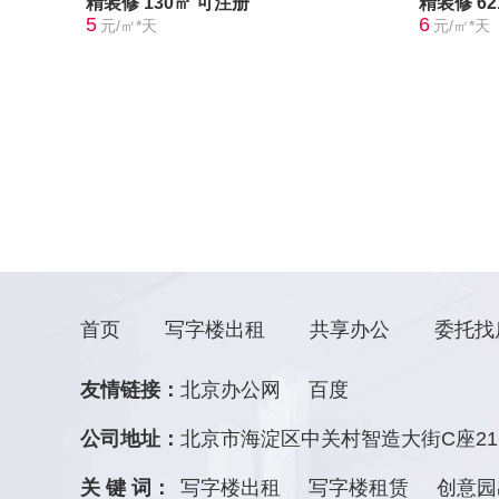
精装修
130㎡
可注册
精装修
6
5
6
元/㎡*天
元/㎡*天
首页
写字楼出租
共享办公
委托找
友情链接：
北京办公网
百度
公司地址：
北京市海淀区中关村智造大街C座21
关 键 词：
写字楼出租
写字楼租赁
创意园