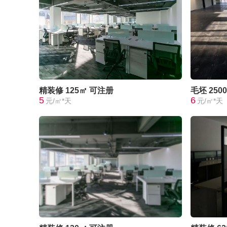
精装修
125㎡
可注册
毛坯
250
5
6
元/㎡*天
元/㎡*天