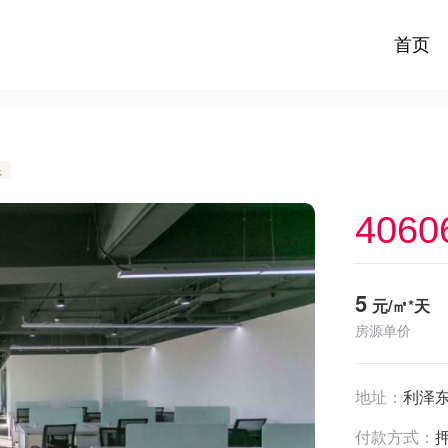
首页
足
4060
5
元/㎡*天
房源单价
地址：
利泽东
付款方式：
押