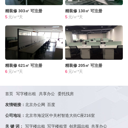
精装修
303㎡
可注册
精装修
130㎡
可注册
5
元/㎡*天
5
元/㎡*天
精装修
621㎡
可注册
精装修
205㎡
可注册
6
元/㎡*天
6
元/㎡*天
首页
写字楼出租
共享办公
委托找房
友情链接：
北京办公网
百度
公司地址：
北京市海淀区中关村智造大街C座216室
关 键 词：
写字楼出租
写字楼租赁
创意园出租
共享办公