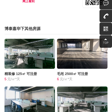
网上看到
博泰嘉华下其他房源
精装修
125㎡
可注册
毛坯
2500㎡
可注册
5
元/㎡*天
6
元/㎡*天