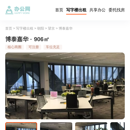
首页
写字楼出租
共享办公
委托找房
首页
>
写字楼出租
>
朝阳
>
望京
>
博泰嘉华
博泰嘉华 · 906㎡
核心商圈
可注册
车位充足