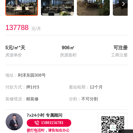
137788
元/月
5
元/㎡*天
906
㎡
可注册
房源单价
房源面积
工商注册
地址：
利泽东园308号
付款方式：
押1付3
最短租期：
12个月
装修情况：
精装修
分割：
不可分割
7x24小时 专属顾问
15801156781
拨打电话时，请告知在办公