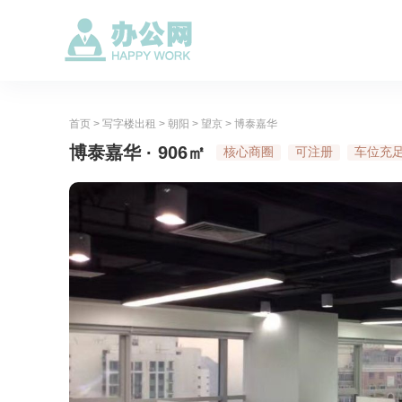
首页
>
写字楼出租
>
朝阳
>
望京
>
博泰嘉华
博泰嘉华 · 906㎡
核心商圈
可注册
车位充