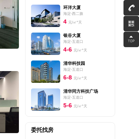
环洋大厦
海淀-西二旗
4
元/㎡*天
银谷大厦
海淀-五道口
4-6
元/㎡*天
清华科技园
海淀-五道口
6-8
元/㎡*天
清华同方科技广场
海淀-五道口
5-6
元/㎡*天
委托找房