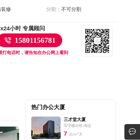
精装修
分割：
不可分割
7x24小时 专属顾问
15801156781
拨打电话时，请告知在办公网上看到
热门办公大厦
三才堂大厦
写字楼出租-海淀
7
元/㎡*天