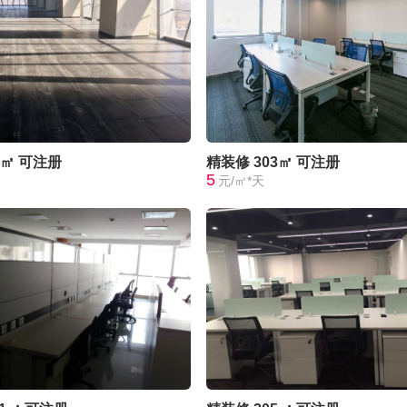
0㎡
可注册
精装修
303㎡
可注册
5
元/㎡*天