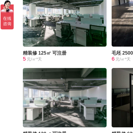
精装修
125㎡
可注册
毛坯
250
5
6
元/㎡*天
元/㎡*天