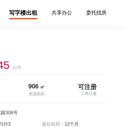
写字楼出租
共享办公
委托找房
45
元/月
906
可注册
㎡
工商注册
房源面积
园308号
1付3
最短租期：
12个月