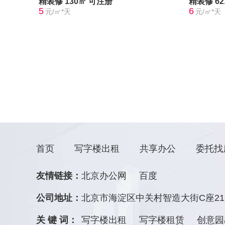
精装修
130㎡
可注册
精装修
6
5
6
元/㎡*天
元/㎡*天
首页
写字楼出租
共享办公
委托找
友情链接：
北京办公网
百度
公司地址：
北京市海淀区中关村智造大街C座21
关 键 词：
写字楼出租
写字楼租赁
创意园