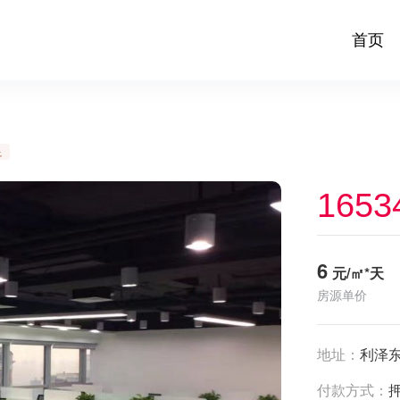
首页
足
1653
6
元/㎡*天
房源单价
地址：
利泽东
付款方式：
押