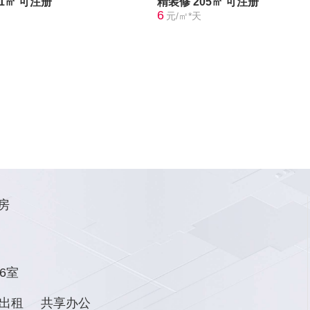
21㎡
可注册
精装修
205㎡
可注册
6
元/㎡*天
房
6室
出租
共享办公