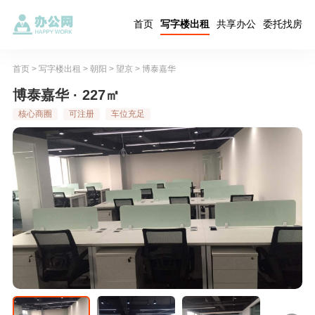
首页
写字楼出租
共享办公
委托找房
首页
>
写字楼出租
>
朝阳
>
望京
>
博泰嘉华
博泰嘉华 · 227㎡
核心商圈
可注册
车位充足