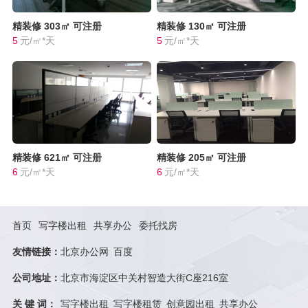
精装修
303㎡
可注册
精装修
130㎡
可注册
5
元/㎡*天
5
元/㎡*天
精装修
621㎡
可注册
精装修
205㎡
可注册
6
元/㎡*天
6
元/㎡*天
首页
写字楼出租
共享办公
委托找房
友情链接：
北京办公网
百度
公司地址：
北京市海淀区中关村智造大街C座216室
关 键 词：
写字楼出租
写字楼租赁
创意园出租
共享办公