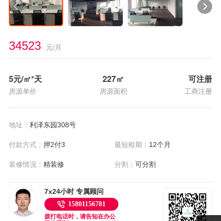
34523
元/月
5
元/㎡*天
227
㎡
可注册
房源单价
房源面积
工商注册
地址：
利泽东园308号
付款方式：
押2付3
最短租期：
12个月
装修情况：
精装修
分割：
可分割
7x24小时 专属顾问
15801156781
拨打电话时，请告知在办公