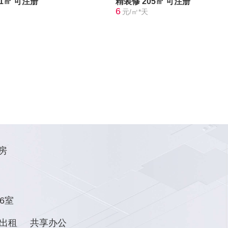
21㎡
可注册
精装修
205㎡
可注册
6
元/㎡*天
房
6室
出租
共享办公