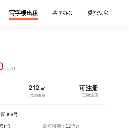
写字楼出租
共享办公
委托找房
0
元/月
212
可注册
㎡
工商注册
房源面积
园308号
3付3
最短租期：
12个月