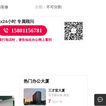
精装修
分割：
不可分割
7x24小时 专属顾问
15801156781
拨打电话时，请告知在办公网上看到
热门办公大厦
三才堂大厦
写字楼出租-海淀
7
元/㎡*天