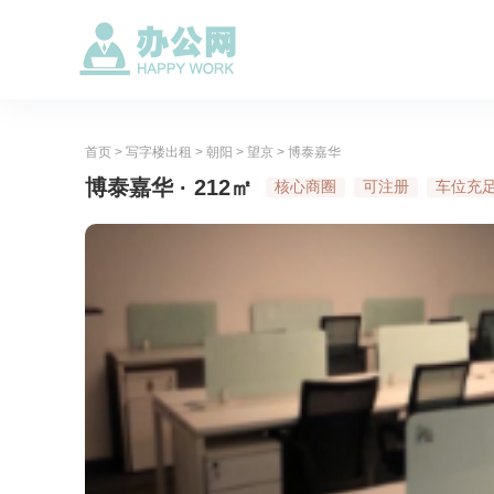
首页
>
写字楼出租
>
朝阳
>
望京
>
博泰嘉华
博泰嘉华 · 212㎡
核心商圈
可注册
车位充