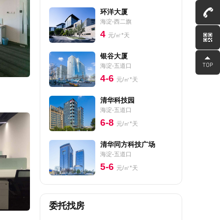
环洋大厦
海淀-西二旗
4
元/㎡*天
银谷大厦
海淀-五道口
4-6
元/㎡*天
清华科技园
海淀-五道口
6-8
元/㎡*天
清华同方科技广场
海淀-五道口
5-6
元/㎡*天
委托找房