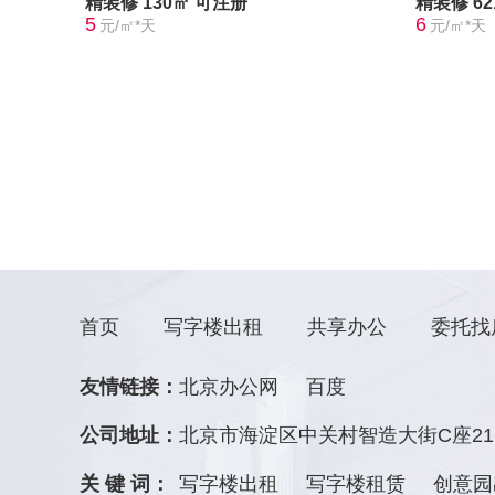
精装修
130㎡
可注册
精装修
6
5
6
元/㎡*天
元/㎡*天
首页
写字楼出租
共享办公
委托找
友情链接：
北京办公网
百度
公司地址：
北京市海淀区中关村智造大街C座21
关 键 词：
写字楼出租
写字楼租赁
创意园