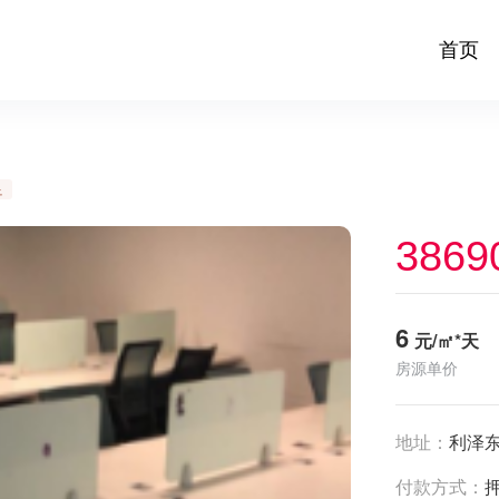
首页
足
3869
6
元/㎡*天
房源单价
地址：
利泽东
付款方式：
押