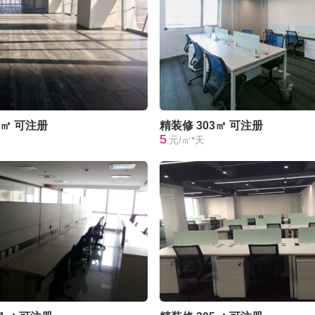
0㎡
可注册
精装修
303㎡
可注册
5
元/㎡*天