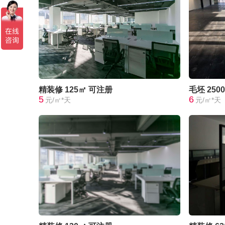
精装修
125㎡
可注册
毛坯
250
5
6
元/㎡*天
元/㎡*天