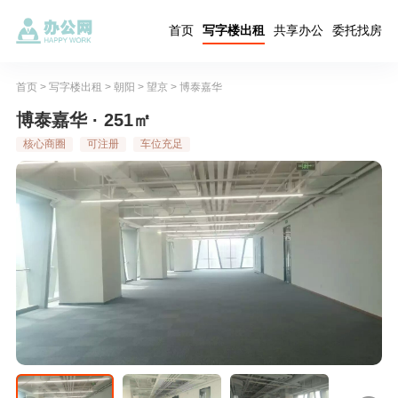
首页
写字楼出租
共享办公
委托找房
首页
>
写字楼出租
>
朝阳
>
望京
>
博泰嘉华
博泰嘉华 · 251㎡
核心商圈
可注册
车位充足