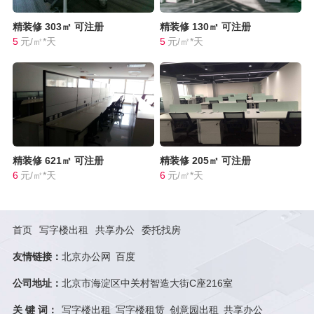
精装修
303㎡
可注册
精装修
130㎡
可注册
5
元/㎡*天
5
元/㎡*天
精装修
621㎡
可注册
精装修
205㎡
可注册
6
元/㎡*天
6
元/㎡*天
首页
写字楼出租
共享办公
委托找房
友情链接：
北京办公网
百度
公司地址：
北京市海淀区中关村智造大街C座216室
关 键 词：
写字楼出租
写字楼租赁
创意园出租
共享办公