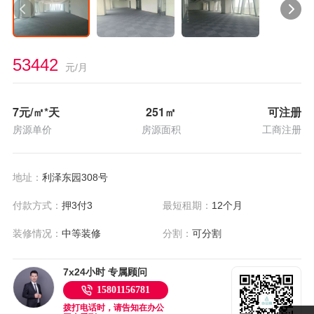
53442
元/月
7
元/㎡*天
251
㎡
可注册
房源单价
房源面积
工商注册
地址：
利泽东园308号
付款方式：
押3付3
最短租期：
12个月
装修情况：
中等装修
分割：
可分割
7x24小时 专属顾问
15801156781
拨打电话时，请告知在办公