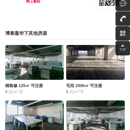
网上看到
博泰嘉华下其他房源
精装修
125㎡
可注册
毛坯
2500㎡
可注册
5
元/㎡*天
6
元/㎡*天