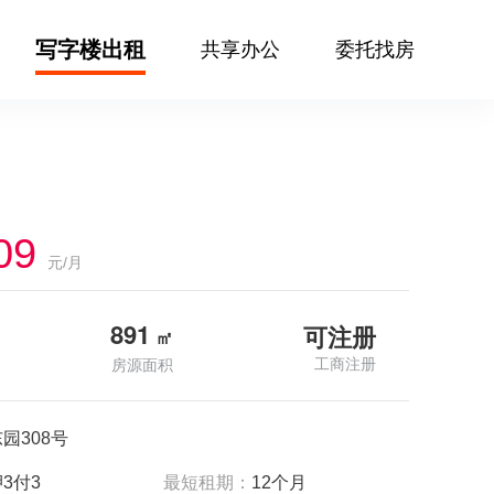
写字楼出租
共享办公
委托找房
09
元/月
891
可注册
㎡
工商注册
房源面积
园308号
3付3
最短租期：
12个月