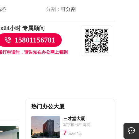
毛坯
分割：
可分割
7x24小时 专属顾问
15801156781
拨打电话时，请告知在办公网上看到
热门办公大厦
三才堂大厦
写字楼出租-海淀
7
元/㎡*天