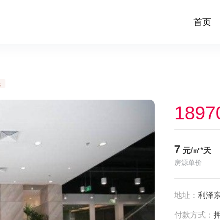
首页
足
1897
7
元/㎡*天
房源单价
地址：
利泽东
付款方式：
押