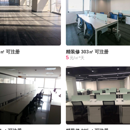
0㎡
可注册
精装修
303㎡
可注册
5
元/㎡*天