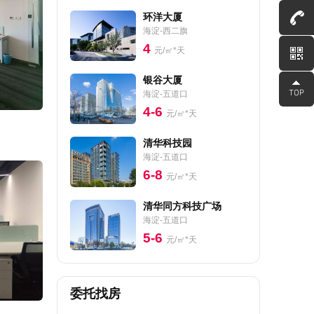
环洋大厦
海淀-西二旗
4
元/㎡*天
银谷大厦
海淀-五道口
4-6
元/㎡*天
清华科技园
海淀-五道口
6-8
元/㎡*天
清华同方科技广场
海淀-五道口
5-6
元/㎡*天
委托找房