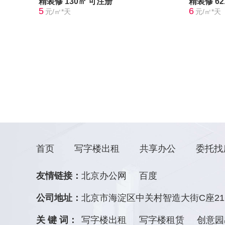
精装修
130㎡
可注册
精装修
6
5
6
元/㎡*天
元/㎡*天
首页
写字楼出租
共享办公
委托找
友情链接：
北京办公网
百度
公司地址：
北京市海淀区中关村智造大街C座21
关 键 词：
写字楼出租
写字楼租赁
创意园