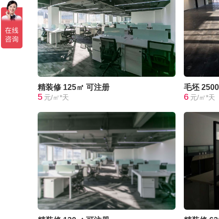
精装修
125㎡
可注册
毛坯
250
5
6
元/㎡*天
元/㎡*天