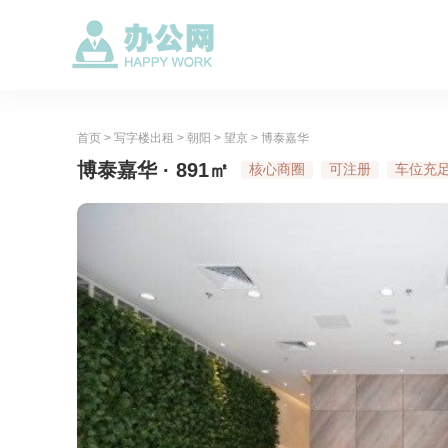
首页
>
写字楼出租
>
朝阳
>
望京
>
博泰嘉华
博泰嘉华 · 891㎡
核心商圈
可注册
车位充