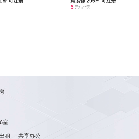
21㎡
可注册
精装修
205㎡
可注册
6
元/㎡*天
房
6室
出租
共享办公