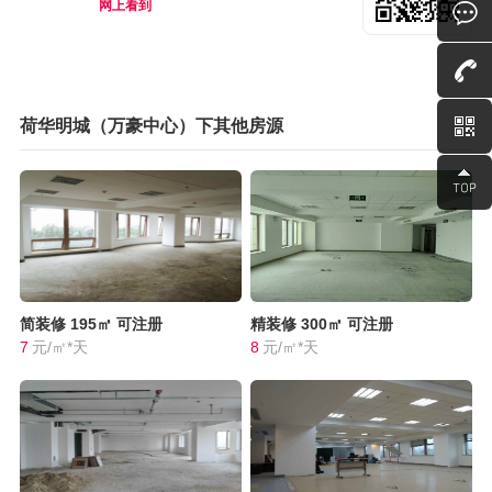
网上看到
荷华明城（万豪中心）下其他房源
简装修
195㎡
可注册
精装修
300㎡
可注册
7
元/㎡*天
8
元/㎡*天