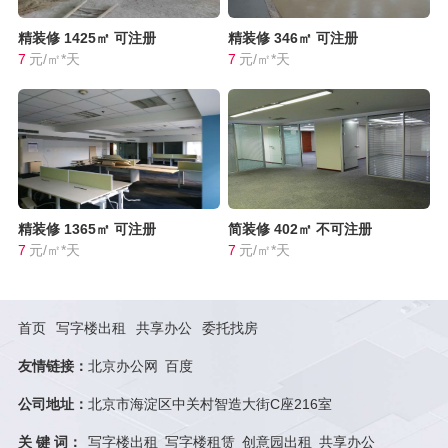
精装修
1425㎡
可注册
精装修
346㎡
可注册
7
元/㎡*天
7
元/㎡*天
精装修
1365㎡
可注册
简装修
402㎡
不可注册
7
元/㎡*天
7
元/㎡*天
首页
写字楼出租
共享办公
委托找房
友情链接：
北京办公网
百度
公司地址：
北京市海淀区中关村智造大街C座216室
关 键 词：
写字楼出租
写字楼租赁
创意园出租
共享办公