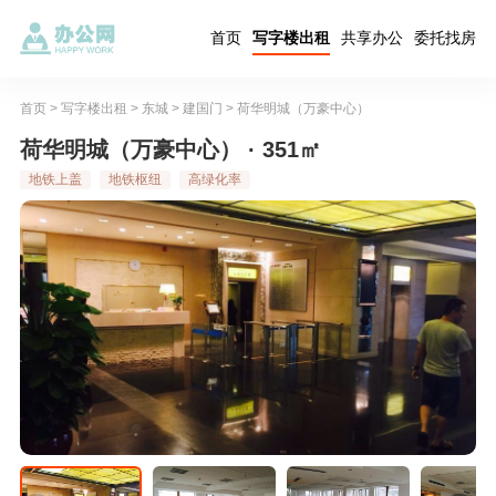
首页
写字楼出租
共享办公
委托找房
首页
>
写字楼出租
>
东城
>
建国门
>
荷华明城（万豪中心）
荷华明城（万豪中心） · 351㎡
地铁上盖
地铁枢纽
高绿化率