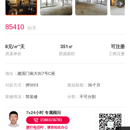
85410
元/月
8
元/㎡*天
351
㎡
可注册
房源单价
房源面积
工商注册
地址：
建国门南大街7号C座
付款方式：
押3付3
最短租期：
36个月
装修情况：
简装修
分割：
不可分割
7x24小时 专属顾问
15801156781
拨打电话时，请告知在办公