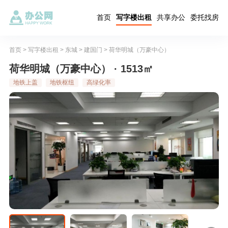
首页
写字楼出租
共享办公
委托找房
首页
>
写字楼出租
>
东城
>
建国门
>
荷华明城（万豪中心）
荷华明城（万豪中心） · 1513㎡
地铁上盖
地铁枢纽
高绿化率