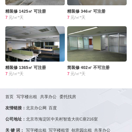
精装修
1425㎡
可注册
精装修
346㎡
可注册
7
元/㎡*天
7
元/㎡*天
精装修
1365㎡
可注册
简装修
402㎡
不可注册
7
元/㎡*天
7
元/㎡*天
首页
写字楼出租
共享办公
委托找房
友情链接：
北京办公网
百度
公司地址：
北京市海淀区中关村智造大街C座216室
关 键 词：
写字楼出租
写字楼租赁
创意园出租
共享办公