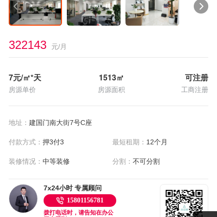
322143
元/月
7
元/㎡*天
1513
㎡
可注册
房源单价
房源面积
工商注册
地址：
建国门南大街7号C座
付款方式：
押3付3
最短租期：
12个月
装修情况：
中等装修
分割：
不可分割
7x24小时 专属顾问
15801156781
拨打电话时，请告知在办公