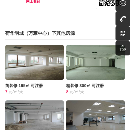
网上看到
荷华明城（万豪中心）下其他房源
简装修
195㎡
可注册
精装修
300㎡
可注册
7
元/㎡*天
8
元/㎡*天