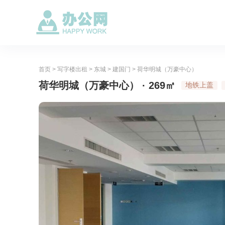
首页
>
写字楼出租
>
东城
>
建国门
>
荷华明城（万豪中心）
荷华明城（万豪中心） · 269㎡
地铁上盖