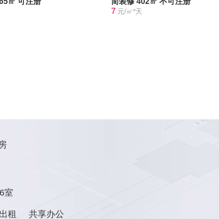
365㎡
可注册
简装修
402㎡
不可注册
7
元/㎡*天
房
6室
出租
共享办公