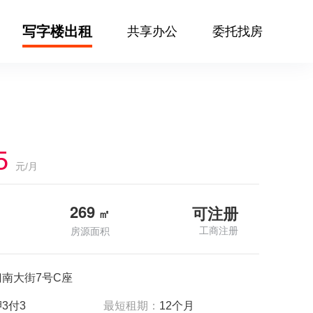
写字楼出租
共享办公
委托找房
5
元/月
269
可注册
㎡
工商注册
房源面积
南大街7号C座
3付3
最短租期：
12个月