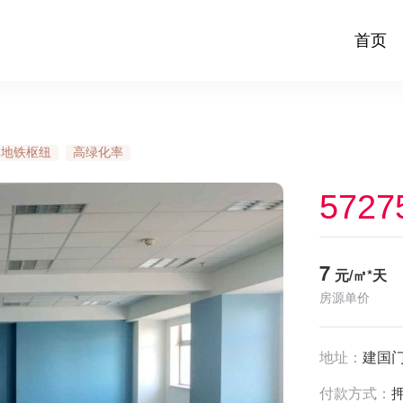
首页
地铁枢纽
高绿化率
5727
7
元/㎡*天
房源单价
地址：
建国门
付款方式：
押