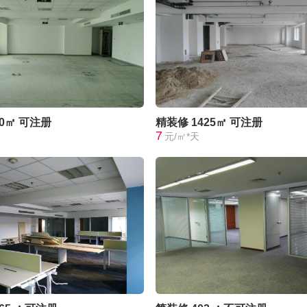
00㎡
可注册
精装修
1425㎡
可注册
7
元/㎡*天