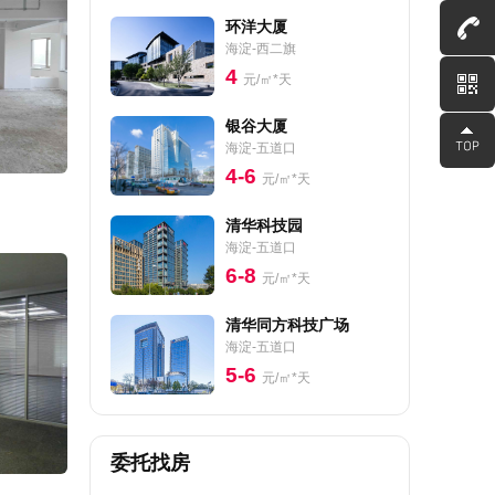
环洋大厦
海淀-西二旗
4
元/㎡*天
银谷大厦
海淀-五道口
4-6
元/㎡*天
清华科技园
海淀-五道口
6-8
元/㎡*天
清华同方科技广场
海淀-五道口
5-6
元/㎡*天
委托找房