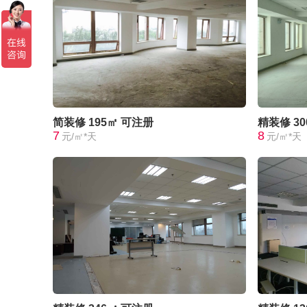
简装修
195㎡
可注册
精装修
3
7
8
元/㎡*天
元/㎡*天