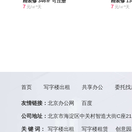
精装修
346㎡
可注册
精装修
1
7
7
元/㎡*天
元/㎡*天
首页
写字楼出租
共享办公
委托找
友情链接：
北京办公网
百度
公司地址：
北京市海淀区中关村智造大街C座21
关 键 词：
写字楼出租
写字楼租赁
创意园