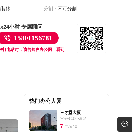
精装修
分割：
不可分割
7x24小时 专属顾问
15801156781
拨打电话时，请告知在办公网上看到
热门办公大厦
三才堂大厦
写字楼出租-海淀
7
元/㎡*天