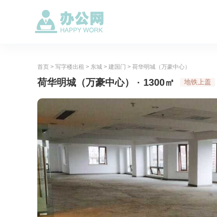
首页
>
写字楼出租
>
东城
>
建国门
>
荷华明城（万豪中心）
荷华明城（万豪中心） · 1300㎡
地铁上盖