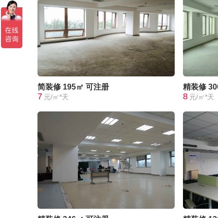
简装修
195㎡
可注册
精装修
3
7
8
元/㎡*天
元/㎡*天