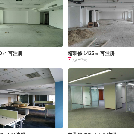
00㎡
可注册
精装修
1425㎡
可注册
7
元/㎡*天