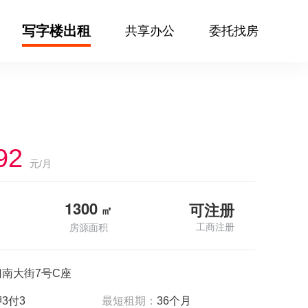
写字楼出租
共享办公
委托找房
92
元/月
1300
可注册
㎡
工商注册
房源面积
南大街7号C座
3付3
最短租期：
36个月