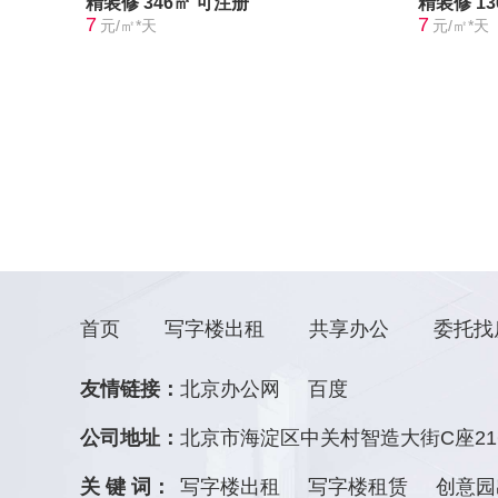
精装修
346㎡
可注册
精装修
1
7
7
元/㎡*天
元/㎡*天
首页
写字楼出租
共享办公
委托找
友情链接：
北京办公网
百度
公司地址：
北京市海淀区中关村智造大街C座21
关 键 词：
写字楼出租
写字楼租赁
创意园