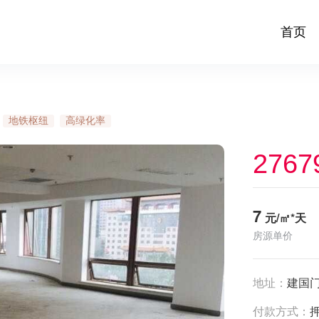
首页
地铁枢纽
高绿化率
2767
7
元/㎡*天
房源单价
地址：
建国门
付款方式：
押