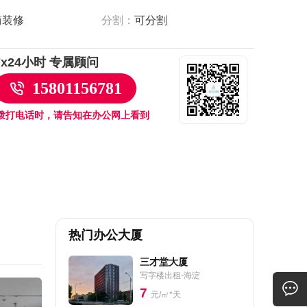
简装修
分割：
可分割
7x24小时 专属顾问
15801156781
拨打电话时，请告知在办公网上看到
热门办公大厦
三才堂大厦
写字楼出租-海淀
7
元/㎡*天