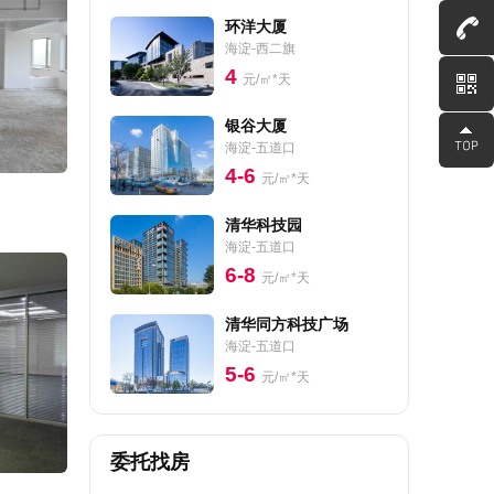
环洋大厦
海淀-西二旗
4
元/㎡*天
银谷大厦
海淀-五道口
4-6
元/㎡*天
清华科技园
海淀-五道口
6-8
元/㎡*天
清华同方科技广场
海淀-五道口
5-6
元/㎡*天
委托找房