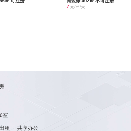
365㎡
可注册
简装修
402㎡
不可注册
7
元/㎡*天
房
6室
出租
共享办公