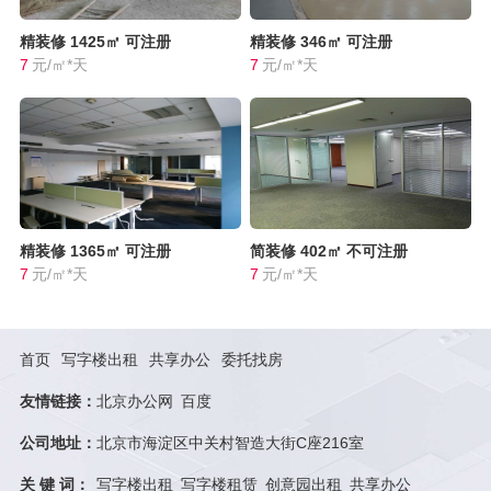
精装修
1425㎡
可注册
精装修
346㎡
可注册
7
元/㎡*天
7
元/㎡*天
精装修
1365㎡
可注册
简装修
402㎡
不可注册
7
元/㎡*天
7
元/㎡*天
首页
写字楼出租
共享办公
委托找房
友情链接：
北京办公网
百度
公司地址：
北京市海淀区中关村智造大街C座216室
关 键 词：
写字楼出租
写字楼租赁
创意园出租
共享办公