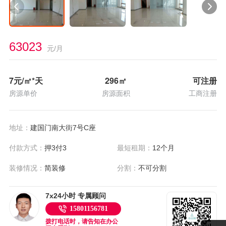
63023
元/月
7
元/㎡*天
296
㎡
可注册
房源单价
房源面积
工商注册
地址：
建国门南大街7号C座
付款方式：
押3付3
最短租期：
12个月
装修情况：
简装修
分割：
不可分割
7x24小时 专属顾问
15801156781
拨打电话时，请告知在办公