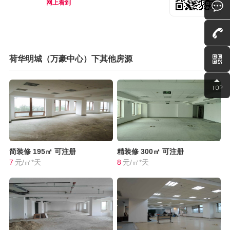
网上看到
荷华明城（万豪中心）下其他房源
简装修
195㎡
可注册
精装修
300㎡
可注册
7
元/㎡*天
8
元/㎡*天