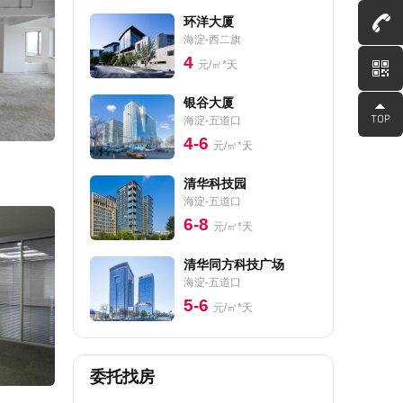
环洋大厦
海淀-西二旗
4
元/㎡*天
银谷大厦
海淀-五道口
4-6
元/㎡*天
清华科技园
海淀-五道口
6-8
元/㎡*天
清华同方科技广场
海淀-五道口
5-6
元/㎡*天
委托找房