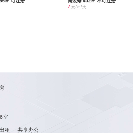
365㎡
可注册
简装修
402㎡
不可注册
7
元/㎡*天
房
6室
出租
共享办公