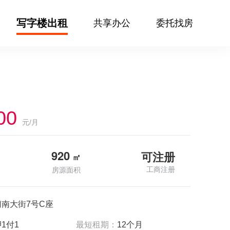
写字楼出租
共享办公
委托找房
00
元/月
920
可注册
㎡
工商注册
房源面积
南大街7号C座
1付1
最短租期：
12个月