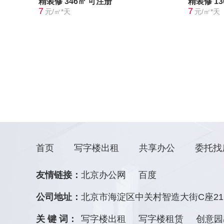
精装修
346㎡
可注册
精装修
1
7
7
元/㎡*天
元/㎡*天
首页
写字楼出租
共享办公
委托找
友情链接：
北京办公网
百度
公司地址：
北京市海淀区中关村智造大街C座21
关 键 词：
写字楼出租
写字楼租赁
创意园