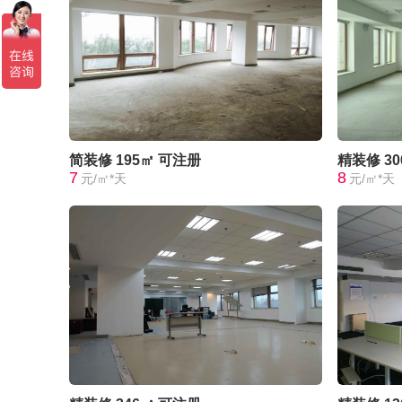
简装修
195㎡
可注册
精装修
3
7
8
元/㎡*天
元/㎡*天