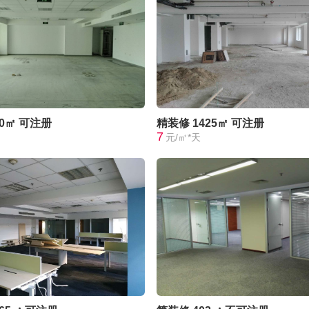
00㎡
可注册
精装修
1425㎡
可注册
7
元/㎡*天