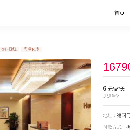
首页
地铁枢纽
高绿化率
1679
6
元/㎡*天
房源单价
地址：
建国门
付款方式：
押