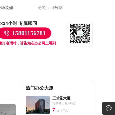
豪华装修
分割：
可分割
7x24小时 专属顾问
15801156781
拨打电话时，请告知在办公网上看到
热门办公大厦
三才堂大厦
写字楼出租-海淀
7
元/㎡*天