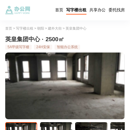
首页
写字楼出租
共享办公
委托找房
首页
>
写字楼出租
>
朝阳
>
建外大街
>
英皇集团中心
英皇集团中心 · 2500㎡
5A甲级写字楼
24H安保
智能办公系统