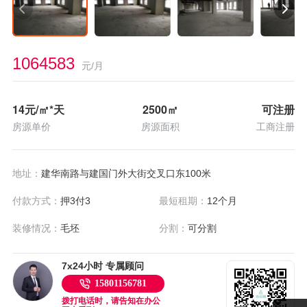
1064583
元/月
14
元/㎡*天
2500
㎡
可注册
房源单价
房源面积
工商注册
地址：
建华南路与建国门外大街交叉口东100米
付款方式：
押3付3
最短租期：
12个月
装修情况：
毛坯
分割：
可分割
7x24小时 专属顾问
15801156781
拨打电话时，请告知在办公