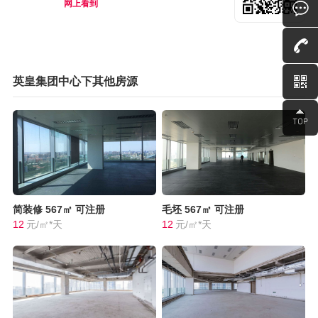
网上看到
英皇集团中心下其他房源
简装修
567㎡
可注册
毛坯
567㎡
可注册
12
元/㎡*天
12
元/㎡*天