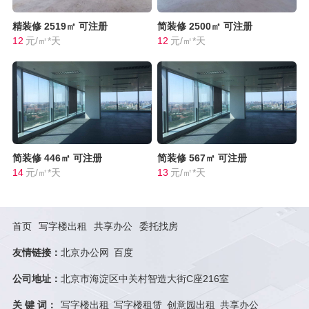
精装修
2519㎡
可注册
简装修
2500㎡
可注册
12
元/㎡*天
12
元/㎡*天
简装修
446㎡
可注册
简装修
567㎡
可注册
14
元/㎡*天
13
元/㎡*天
首页
写字楼出租
共享办公
委托找房
友情链接：
北京办公网
百度
公司地址：
北京市海淀区中关村智造大街C座216室
关 键 词：
写字楼出租
写字楼租赁
创意园出租
共享办公