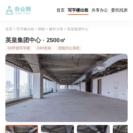
首页
写字楼出租
共享办公
委托找房
首页
>
写字楼出租
>
朝阳
>
建外大街
>
英皇集团中心
英皇集团中心 · 2500㎡
5A甲级写字楼
24H安保
智能办公系统