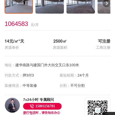
1064583
元/月
14
元/㎡*天
2500
㎡
可注册
房源单价
房源面积
工商注册
地址：
建华南路与建国门外大街交叉口东100米
付款方式：
押3付3
最短租期：
24个月
装修情况：
中等装修
分割：
不可分割
7x24小时 专属顾问
15801156781
拨打电话时，请告知在办公