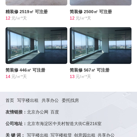
精装修
2519㎡
可注册
简装修
2500㎡
可注册
12
元/㎡*天
12
元/㎡*天
简装修
446㎡
可注册
简装修
567㎡
可注册
14
元/㎡*天
13
元/㎡*天
首页
写字楼出租
共享办公
委托找房
友情链接：
北京办公网
百度
公司地址：
北京市海淀区中关村智造大街C座216室
关 键 词：
写字楼出租
写字楼租赁
创意园出租
共享办公