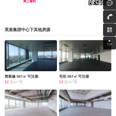
网上看到
英皇集团中心下其他房源
简装修
567㎡
可注册
毛坯
567㎡
可注册
12
元/㎡*天
12
元/㎡*天