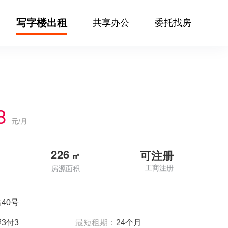
写字楼出租
共享办公
委托找房
8
元/月
226
可注册
㎡
工商注册
房源面积
40号
3付3
最短租期：
24个月