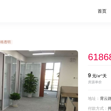
首页
价格透明
6186
9
元/㎡*天
房源单价
地址：
霄云路
付款方式：
押