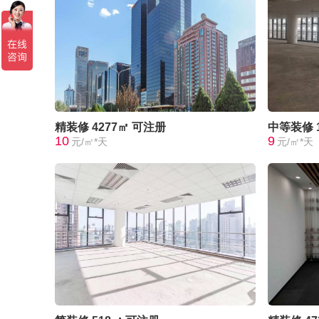
精装修
4277㎡
可注册
中等装修
10
9
元/㎡*天
元/㎡*天