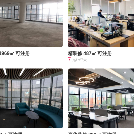
1969㎡
可注册
精装修
487㎡
可注册
7
元/㎡*天