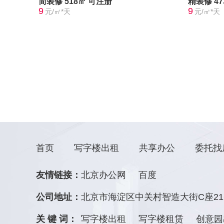
简装修
518㎡
可注册
精装修
4
9
9
元/㎡*天
元/㎡*天
首页
写字楼出租
共享办公
委托找
友情链接：
北京办公网
百度
公司地址：
北京市海淀区中关村智造大街C座21
关 键 词：
写字楼出租
写字楼租赁
创意园