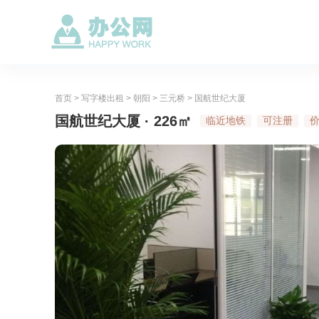
首页
>
写字楼出租
>
朝阳
>
三元桥
>
国航世纪大厦
国航世纪大厦 · 226㎡
临近地铁
可注册