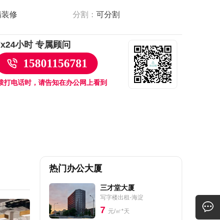
精装修
分割：
可分割
7x24小时 专属顾问
15801156781
拨打电话时，请告知在办公网上看到
热门办公大厦
三才堂大厦
写字楼出租-海淀
7
元/㎡*天