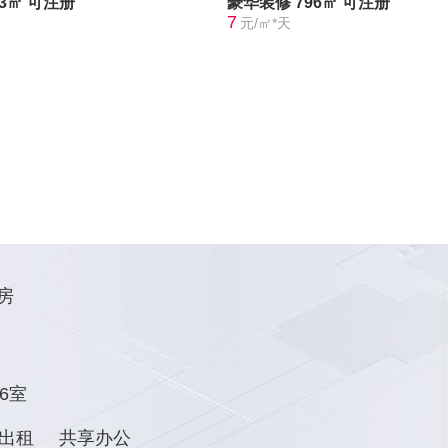
73㎡
可注册
豪华装修
796㎡
可注册
7
元/㎡*天
房
6室
出租
共享办公