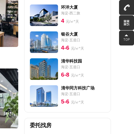
环洋大厦
海淀-西二旗
4
元/㎡*天
银谷大厦
海淀-五道口
4-6
元/㎡*天
清华科技园
海淀-五道口
6-8
元/㎡*天
清华同方科技广场
海淀-五道口
5-6
元/㎡*天
委托找房