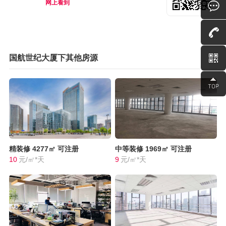
网上看到
国航世纪大厦下其他房源
精装修
4277㎡
可注册
中等装修
1969㎡
可注册
10
元/㎡*天
9
元/㎡*天