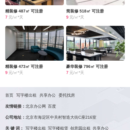
精装修
487㎡
可注册
简装修
518㎡
可注册
7
元/㎡*天
9
元/㎡*天
精装修
473㎡
可注册
豪华装修
796㎡
可注册
9
元/㎡*天
7
元/㎡*天
首页
写字楼出租
共享办公
委托找房
友情链接：
北京办公网
百度
公司地址：
北京市海淀区中关村智造大街C座216室
关 键 词：
写字楼出租
写字楼租赁
创意园出租
共享办公