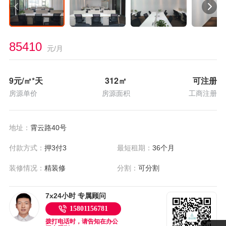
85410
元/月
9
元/㎡*天
312
㎡
可注册
房源单价
房源面积
工商注册
地址：
霄云路40号
付款方式：
押3付3
最短租期：
36个月
装修情况：
精装修
分割：
可分割
7x24小时 专属顾问
15801156781
拨打电话时，请告知在办公