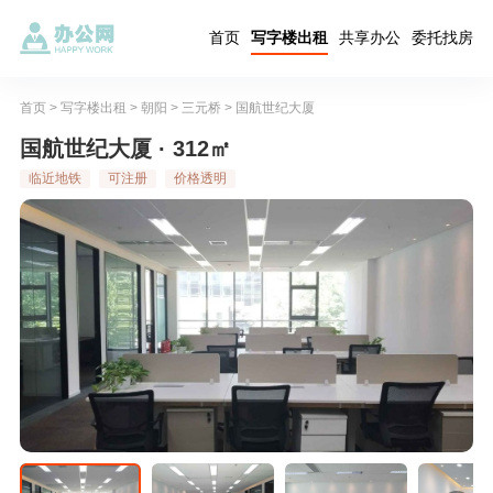
首页
写字楼出租
共享办公
委托找房
首页
>
写字楼出租
>
朝阳
>
三元桥
>
国航世纪大厦
国航世纪大厦 · 312㎡
临近地铁
可注册
价格透明