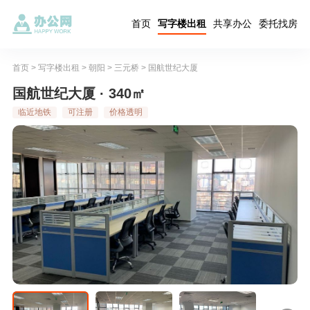
首页
写字楼出租
共享办公
委托找房
首页
>
写字楼出租
>
朝阳
>
三元桥
>
国航世纪大厦
国航世纪大厦 · 340㎡
临近地铁
可注册
价格透明