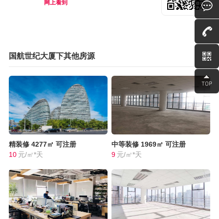
网上看到
国航世纪大厦下其他房源
精装修
4277㎡
可注册
中等装修
1969㎡
可注册
10
元/㎡*天
9
元/㎡*天