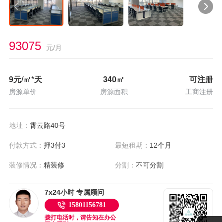
93075
元/月
9
元/㎡*天
340
㎡
可注册
房源单价
房源面积
工商注册
地址：
霄云路40号
付款方式：
押3付3
最短租期：
12个月
装修情况：
精装修
分割：
不可分割
7x24小时 专属顾问
15801156781
拨打电话时，请告知在办公