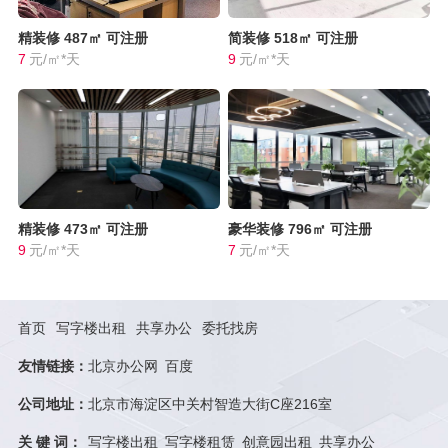
精装修
487㎡
可注册
简装修
518㎡
可注册
7
元/㎡*天
9
元/㎡*天
精装修
473㎡
可注册
豪华装修
796㎡
可注册
9
元/㎡*天
7
元/㎡*天
首页
写字楼出租
共享办公
委托找房
友情链接：
北京办公网
百度
公司地址：
北京市海淀区中关村智造大街C座216室
关 键 词：
写字楼出租
写字楼租赁
创意园出租
共享办公