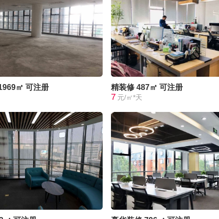
1969㎡
可注册
精装修
487㎡
可注册
7
元/㎡*天