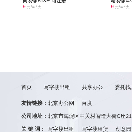
简装修
518㎡
可注册
精装修
4
9
9
元/㎡*天
元/㎡*天
首页
写字楼出租
共享办公
委托找
友情链接：
北京办公网
百度
公司地址：
北京市海淀区中关村智造大街C座21
关 键 词：
写字楼出租
写字楼租赁
创意园