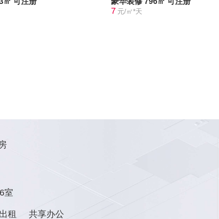
73㎡
可注册
豪华装修
796㎡
可注册
7
元/㎡*天
房
6室
出租
共享办公