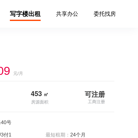
写字楼出租
共享办公
委托找房
09
元/月
453
可注册
㎡
工商注册
房源面积
40号
3付1
最短租期：
24个月