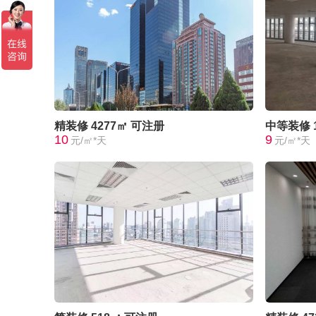
精装修
4277㎡
可注册
中等装修
10
9
元/㎡*天
元/㎡*天