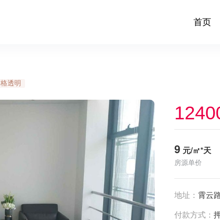
首页
价格透明
1240
9
元/㎡*天
房源单价
地址：
霄云路
付款方式：
押