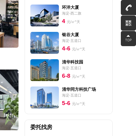
环洋大厦
海淀-西二旗
4
元/㎡*天
银谷大厦
海淀-五道口
4-6
元/㎡*天
清华科技园
海淀-五道口
6-8
元/㎡*天
清华同方科技广场
海淀-五道口
5-6
元/㎡*天
委托找房