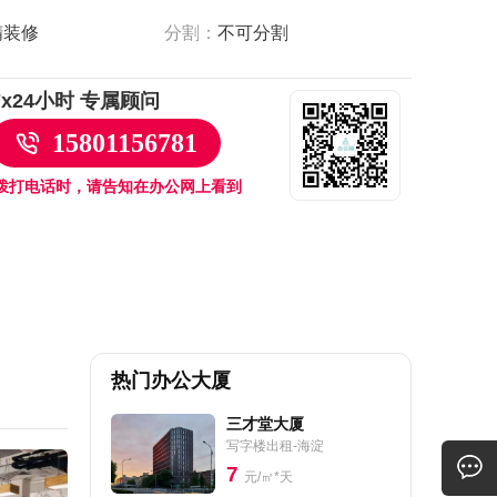
精装修
分割：
不可分割
7x24小时 专属顾问
15801156781
拨打电话时，请告知在办公网上看到
热门办公大厦
三才堂大厦
写字楼出租-海淀
7
元/㎡*天