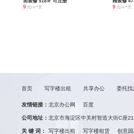
简装修
518㎡
可注册
精装修
4
9
9
元/㎡*天
元/㎡*天
首页
写字楼出租
共享办公
委托找
友情链接：
北京办公网
百度
公司地址：
北京市海淀区中关村智造大街C座21
关 键 词：
写字楼出租
写字楼租赁
创意园