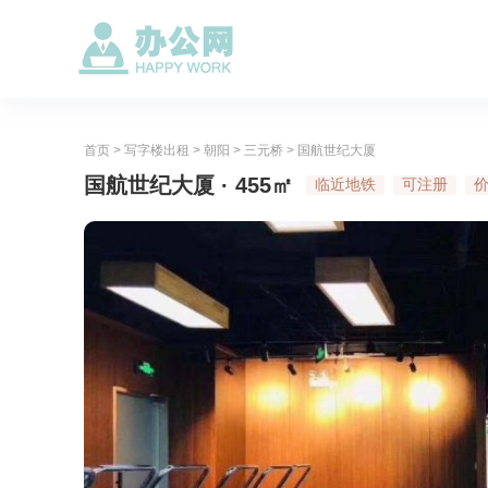
首页
>
写字楼出租
>
朝阳
>
三元桥
>
国航世纪大厦
国航世纪大厦 · 455㎡
临近地铁
可注册