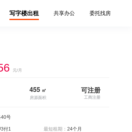
写字楼出租
共享办公
委托找房
56
元/月
455
可注册
㎡
工商注册
房源面积
40号
3付1
最短租期：
24个月