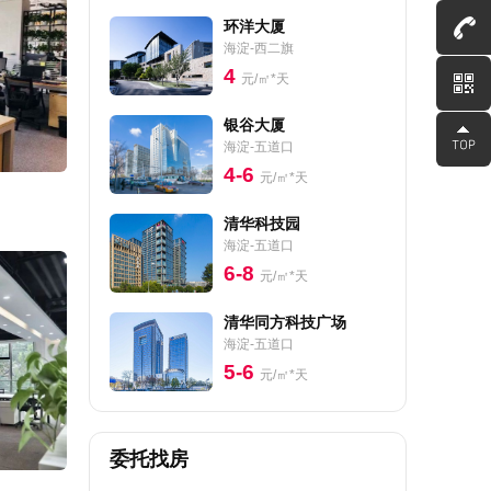
环洋大厦
海淀-西二旗
4
元/㎡*天
银谷大厦
海淀-五道口
4-6
元/㎡*天
清华科技园
海淀-五道口
6-8
元/㎡*天
清华同方科技广场
海淀-五道口
5-6
元/㎡*天
委托找房