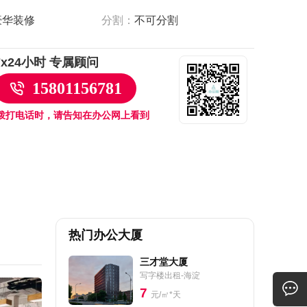
豪华装修
分割：
不可分割
7x24小时 专属顾问
15801156781
拨打电话时，请告知在办公网上看到
热门办公大厦
三才堂大厦
写字楼出租-海淀
7
元/㎡*天