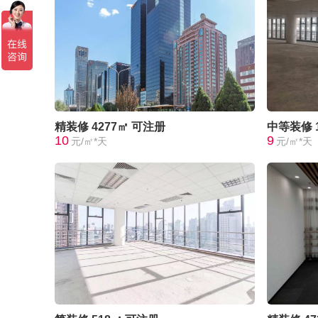
精装修
4277㎡
可注册
中等装修
10
9
元/㎡*天
元/㎡*天