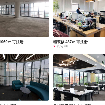
1969㎡
可注册
精装修
487㎡
可注册
7
元/㎡*天