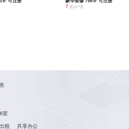
73㎡
可注册
豪华装修
796㎡
可注册
7
元/㎡*天
房
6室
出租
共享办公