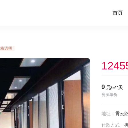
首页
价格透明
1245
9
元/㎡*天
房源单价
地址：
霄云路
付款方式：
押