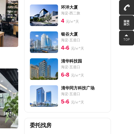
环洋大厦
海淀-西二旗
4
元/㎡*天
银谷大厦
海淀-五道口
4-6
元/㎡*天
清华科技园
海淀-五道口
6-8
元/㎡*天
清华同方科技广场
海淀-五道口
5-6
元/㎡*天
委托找房