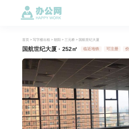
首页
>
写字楼出租
>
朝阳
>
三元桥
>
国航世纪大厦
国航世纪大厦 · 252㎡
临近地铁
可注册