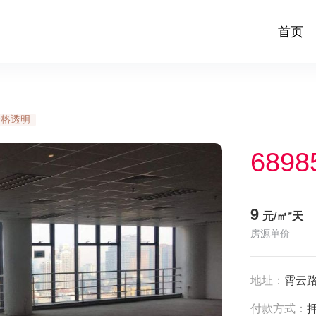
首页
价格透明
6898
9
元/㎡*天
房源单价
地址：
霄云路
付款方式：
押