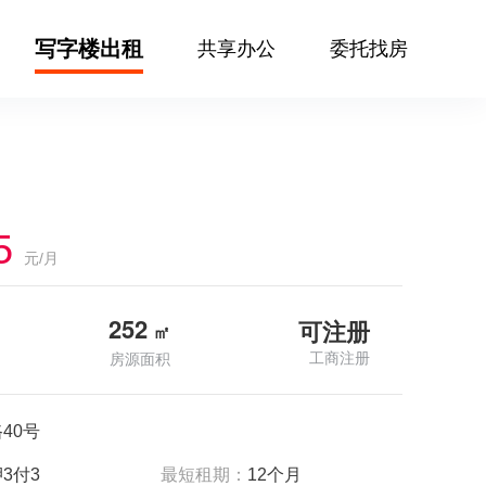
写字楼出租
共享办公
委托找房
5
元/月
252
可注册
㎡
工商注册
房源面积
40号
3付3
最短租期：
12个月