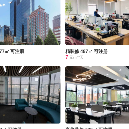
277㎡
可注册
精装修
487㎡
可注册
7
天
元/㎡*天