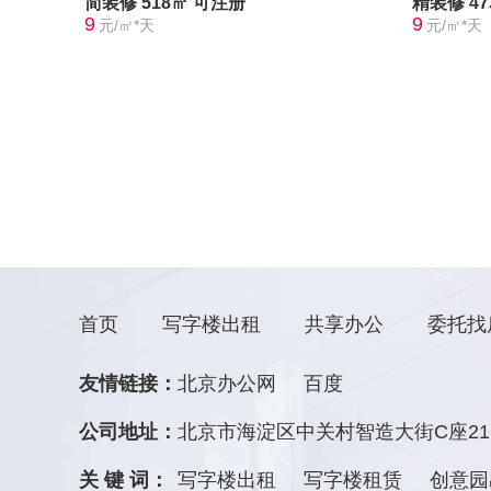
简装修
518㎡
可注册
精装修
4
9
9
元/㎡*天
元/㎡*天
首页
写字楼出租
共享办公
委托找
友情链接：
北京办公网
百度
公司地址：
北京市海淀区中关村智造大街C座21
关 键 词：
写字楼出租
写字楼租赁
创意园