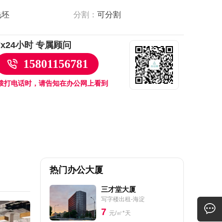
毛坯
分割：
可分割
7x24小时 专属顾问
15801156781
拨打电话时，请告知在办公网上看到
热门办公大厦
三才堂大厦
写字楼出租-海淀
7
元/㎡*天