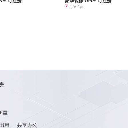
73㎡
可注册
豪华装修
796㎡
可注册
7
元/㎡*天
房
6室
出租
共享办公