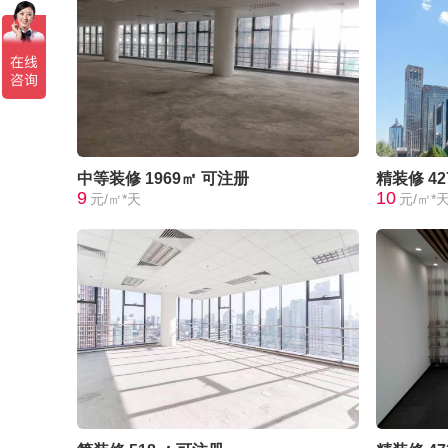
中等装修
1969㎡
可注册
精装修
4
9
10
元/㎡*天
元/㎡*