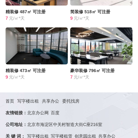
精装修
487㎡
可注册
简装修
518㎡
可注册
7
元/㎡*天
9
元/㎡*天
精装修
473㎡
可注册
豪华装修
796㎡
可注册
9
元/㎡*天
7
元/㎡*天
首页
写字楼出租
共享办公
委托找房
友情链接：
北京办公网
百度
公司地址：
北京市海淀区中关村智造大街C座216室
关 键 词：
写字楼出租
写字楼租赁
创意园出租
共享办公