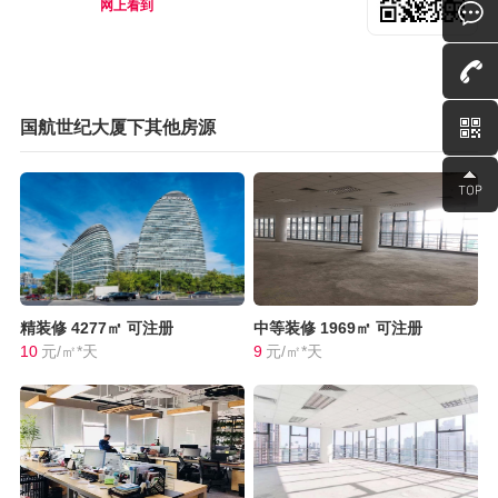
网上看到
国航世纪大厦下其他房源
精装修
4277㎡
可注册
中等装修
1969㎡
可注册
10
元/㎡*天
9
元/㎡*天