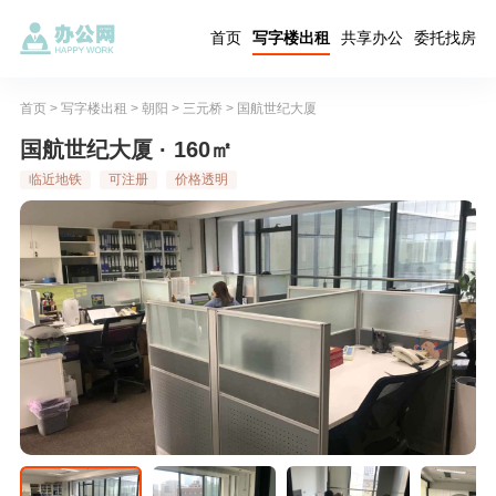
首页
写字楼出租
共享办公
委托找房
首页
>
写字楼出租
>
朝阳
>
三元桥
>
国航世纪大厦
国航世纪大厦 · 160㎡
临近地铁
可注册
价格透明