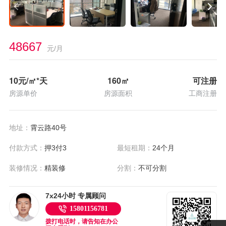
48667
元/月
10
元/㎡*天
160
㎡
可注册
房源单价
房源面积
工商注册
地址：
霄云路40号
付款方式：
押3付3
最短租期：
24个月
装修情况：
精装修
分割：
不可分割
7x24小时 专属顾问
15801156781
拨打电话时，请告知在办公