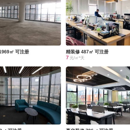
1969㎡
可注册
精装修
487㎡
可注册
7
元/㎡*天