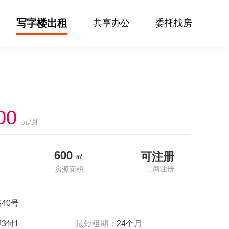
写字楼出租
共享办公
委托找房
00
元/月
600
可注册
㎡
工商注册
房源面积
40号
3付1
最短租期：
24个月