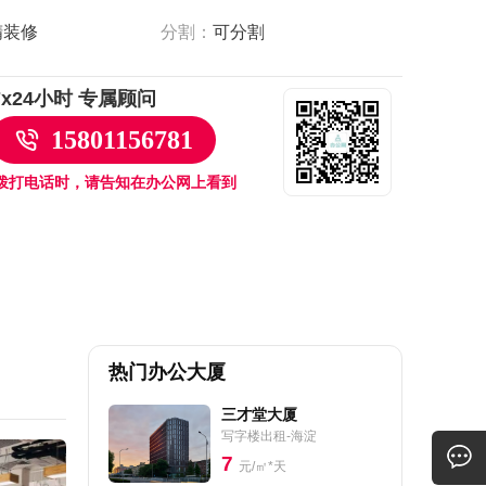
精装修
分割：
可分割
7x24小时 专属顾问
15801156781
拨打电话时，请告知在办公网上看到
热门办公大厦
三才堂大厦
写字楼出租-海淀
7
元/㎡*天