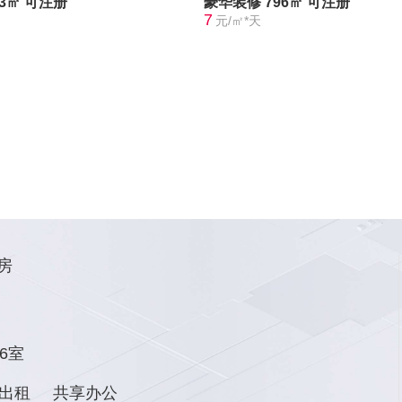
73㎡
可注册
豪华装修
796㎡
可注册
7
元/㎡*天
房
6室
出租
共享办公