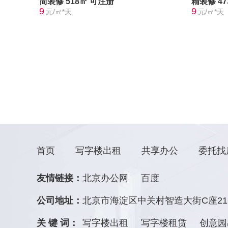
简装修
518㎡
可注册
精装修
4
9
9
元/㎡*天
元/㎡*天
首页
写字楼出租
共享办公
委托找
友情链接：
北京办公网
百度
公司地址：
北京市海淀区中关村智造大街C座21
关 键 词：
写字楼出租
写字楼租赁
创意园