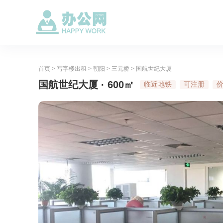
首页
>
写字楼出租
>
朝阳
>
三元桥
>
国航世纪大厦
国航世纪大厦 · 600㎡
临近地铁
可注册