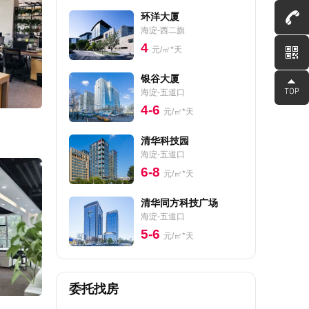
环洋大厦
海淀-西二旗
4
元/㎡*天
银谷大厦
海淀-五道口
4-6
元/㎡*天
清华科技园
海淀-五道口
6-8
元/㎡*天
清华同方科技广场
海淀-五道口
5-6
元/㎡*天
委托找房