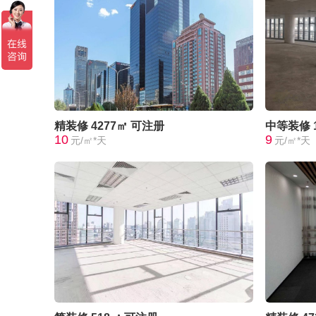
精装修
4277㎡
可注册
中等装修
10
9
元/㎡*天
元/㎡*天