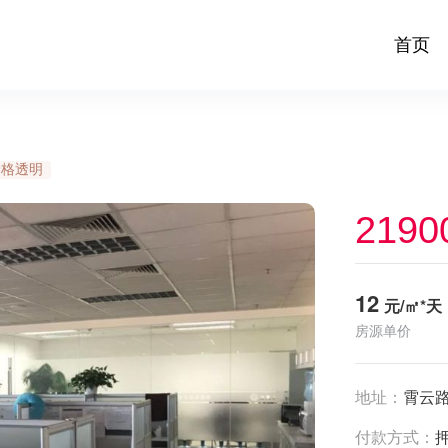
首页
价格透明
2190
12
元/㎡*天
房源单价
地址：
霄云路
付款方式：
押