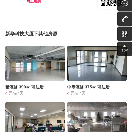
网上看到
新华科技大厦下其他房源
精装修
390㎡
可注册
中等装修
375㎡
可注册
4
元/㎡*天
4
元/㎡*天