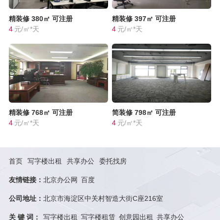
精装修
380㎡
可注册
精装修
397㎡
可注册
4
元/㎡*天
4
元/㎡*天
精装修
768㎡
可注册
简装修
798㎡
可注册
4
元/㎡*天
4
元/㎡*天
首页
写字楼出租
共享办公
委托找房
友情链接：
北京办公网
百度
公司地址：
北京市海淀区中关村智造大街C座216室
关 键 词：
写字楼出租
写字楼租赁
创意园出租
共享办公