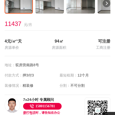
11437
元/月
4
元/㎡*天
94
㎡
可注册
房源单价
房源面积
工商注册
地址：
驼房营南路8号
付款方式：
押3付3
最短租期：
12个月
装修情况：
精装修
分割：
不可分割
7x24小时 专属顾问
15801156781
拨打电话时，请告知在办公