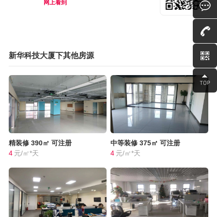
网上看到
新华科技大厦下其他房源
精装修
390㎡
可注册
中等装修
375㎡
可注册
4
元/㎡*天
4
元/㎡*天