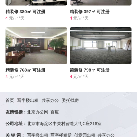
精装修
380㎡
可注册
精装修
397㎡
可注册
4
元/㎡*天
4
元/㎡*天
精装修
768㎡
可注册
简装修
798㎡
可注册
4
元/㎡*天
4
元/㎡*天
首页
写字楼出租
共享办公
委托找房
友情链接：
北京办公网
百度
公司地址：
北京市海淀区中关村智造大街C座216室
关 键 词：
写字楼出租
写字楼租赁
创意园出租
共享办公