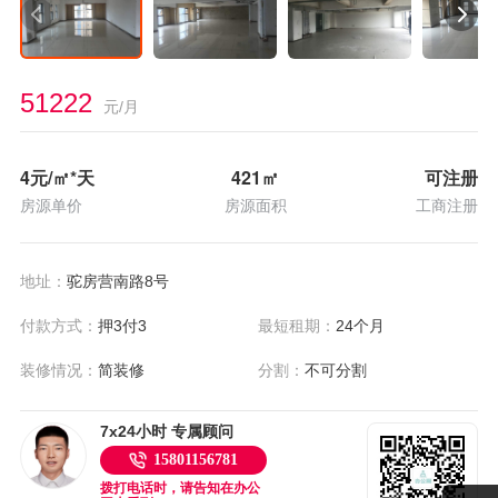
51222
元/月
4
元/㎡*天
421
㎡
可注册
房源单价
房源面积
工商注册
地址：
驼房营南路8号
付款方式：
押3付3
最短租期：
24个月
装修情况：
简装修
分割：
不可分割
7x24小时 专属顾问
15801156781
拨打电话时，请告知在办公