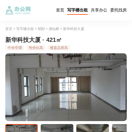
首页
写字楼出租
共享办公
委托找房
首页
>
写字楼出租
>
朝阳
>
酒仙桥
>
新华科技大厦
新华科技大厦 · 421㎡
中央空调
性价比高
楼盘品质高