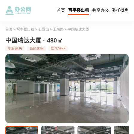
首页
写字楼出租
共享办公
委托找房
首页
>
写字楼出租
>
石景山
>
玉泉路
>
中国瑞达大厦
中国瑞达大厦 · 480㎡
地标建筑
高绿化率
知名物业