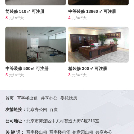
简装修
510㎡
可注册
中等装修
13860㎡
可注册
3
元/㎡*天
4
元/㎡*天
中等装修
500㎡
可注册
精装修
300㎡
可注册
5
元/㎡*天
3
元/㎡*天
首页
写字楼出租
共享办公
委托找房
友情链接：
北京办公网
百度
公司地址：
北京市海淀区中关村智造大街C座216室
关 键 词：
写字楼出租
写字楼租赁
创意园出租
共享办公