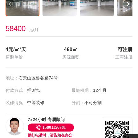
58400
元/月
4
元/㎡*天
480
㎡
可注册
房源单价
房源面积
工商注册
地址：
石景山区鲁谷路74号
付款方式：
押3付3
最短租期：
12个月
装修情况：
中等装修
分割：
不可分割
7x24小时 专属顾问
15801156781
拨打电话时，请告知在办公