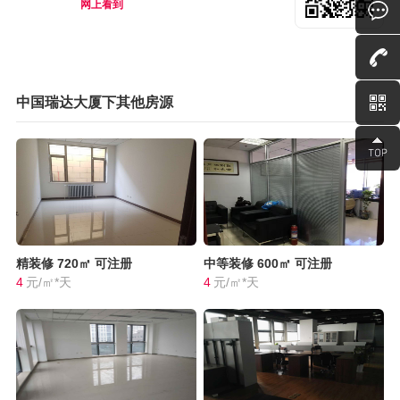
网上看到
中国瑞达大厦下其他房源
精装修
720㎡
可注册
中等装修
600㎡
可注册
4
元/㎡*天
4
元/㎡*天