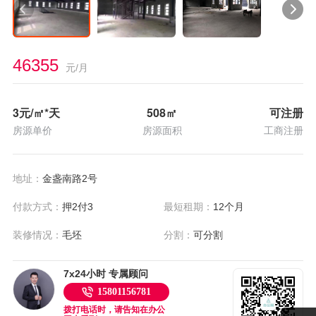
46355
元/月
3
元/㎡*天
508
㎡
可注册
房源单价
房源面积
工商注册
地址：
金盏南路2号
付款方式：
押2付3
最短租期：
12个月
装修情况：
毛坯
分割：
可分割
7x24小时 专属顾问
15801156781
拨打电话时，请告知在办公