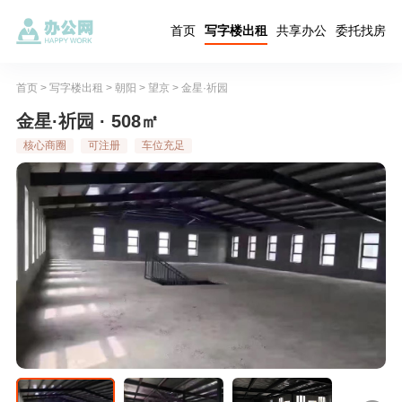
首页
写字楼出租
共享办公
委托找房
首页
>
写字楼出租
>
朝阳
>
望京
>
金星·祈园
金星·祈园 · 508㎡
核心商圈
可注册
车位充足