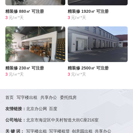
精装修
880㎡
可注册
精装修
1920㎡
可注册
3
元/㎡*天
3
元/㎡*天
精装修
230㎡
可注册
精装修
2500㎡
可注册
3
元/㎡*天
3
元/㎡*天
首页
写字楼出租
共享办公
委托找房
友情链接：
北京办公网
百度
公司地址：
北京市海淀区中关村智造大街C座216室
关 键 词：
写字楼出租
写字楼租赁
创意园出租
共享办公