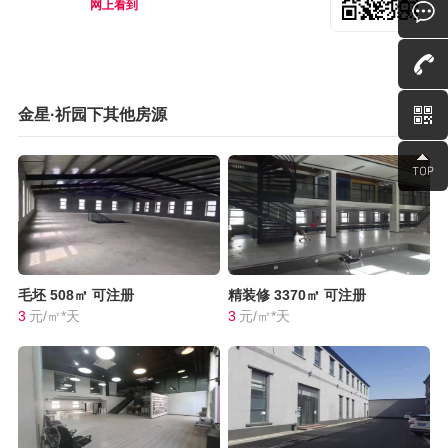
网上看到
金星·祈园下其他房源
毛坯
508㎡
可注册
精装修
3370㎡
可注册
3
元/㎡*天
3
元/㎡*天