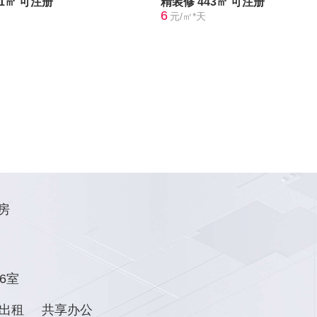
01㎡
可注册
精装修
443㎡
可注册
6
元/㎡*天
房
6室
出租
共享办公