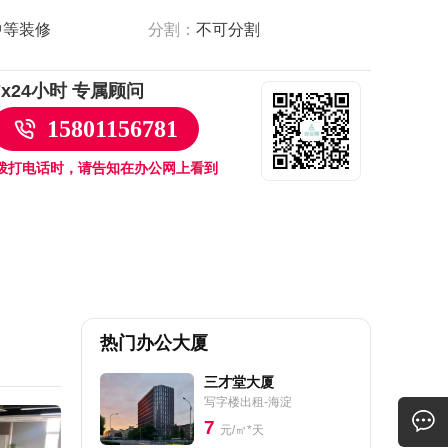
中等装修
分割：
不可分割
7x24小时 专属顾问
15801156781
拨打电话时，请告知在办公网上看到
热门办公大厦
三才堂大厦
写字楼出租-海淀
7
元/㎡*天