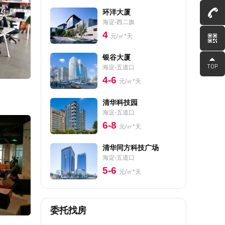
环洋大厦
海淀-西二旗
4
元/㎡*天
银谷大厦
海淀-五道口
4-6
元/㎡*天
清华科技园
海淀-五道口
6-8
元/㎡*天
清华同方科技广场
海淀-五道口
5-6
元/㎡*天
委托找房