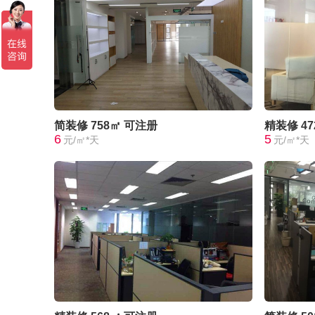
简装修
758㎡
可注册
精装修
4
6
5
元/㎡*天
元/㎡*天