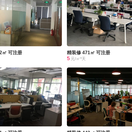
72㎡
可注册
精装修
471㎡
可注册
5
元/㎡*天