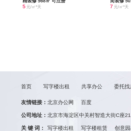
精装修
568㎡
可注册
简装修
5
5
7
元/㎡*天
元/㎡*天
首页
写字楼出租
共享办公
委托找
友情链接：
北京办公网
百度
公司地址：
北京市海淀区中关村智造大街C座21
关 键 词：
写字楼出租
写字楼租赁
创意园