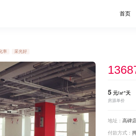
首页
化率
采光好
1368
5
元/㎡*天
房源单价
地址：
高碑
付款方式：
押