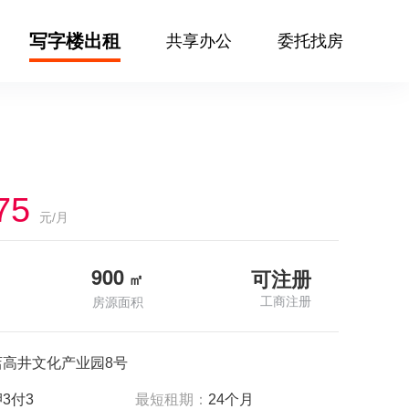
写字楼出租
共享办公
委托找房
75
元/月
900
可注册
㎡
工商注册
房源面积
店高井文化产业园8号
3付3
最短租期：
24个月