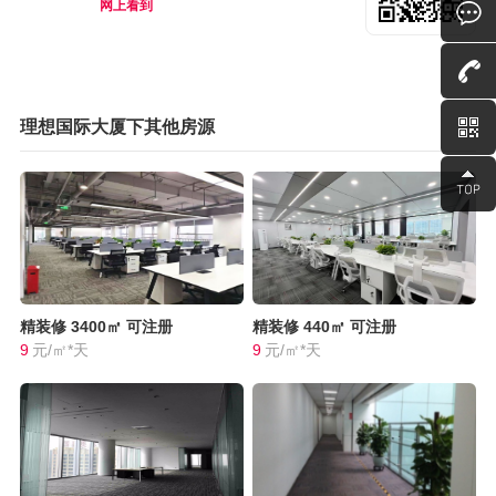
网上看到
理想国际大厦下其他房源
精装修
3400㎡
可注册
精装修
440㎡
可注册
9
元/㎡*天
9
元/㎡*天