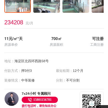
234208
元/月
11
元/㎡*天
700
㎡
可注册
房源单价
房源面积
工商注册
地址：
海淀区北四环西路58号
付款方式：
押3付3
最短租期：
12个月
装修情况：
中等装修
分割：
不可分割
7x24小时 专属顾问
15801156781
拨打电话时，请告知在办公