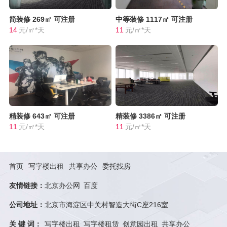
简装修
269㎡
可注册
中等装修
1117㎡
可注册
14
元/㎡*天
11
元/㎡*天
精装修
643㎡
可注册
精装修
3386㎡
可注册
11
元/㎡*天
11
元/㎡*天
首页
写字楼出租
共享办公
委托找房
友情链接：
北京办公网
百度
公司地址：
北京市海淀区中关村智造大街C座216室
关 键 词：
写字楼出租
写字楼租赁
创意园出租
共享办公