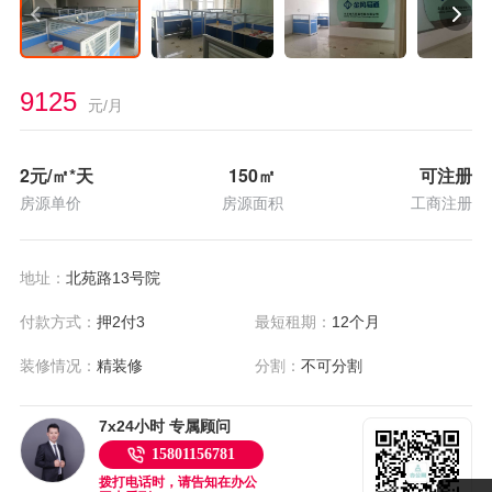
9125
元/月
2
元/㎡*天
150
㎡
可注册
房源单价
房源面积
工商注册
地址：
北苑路13号院
付款方式：
押2付3
最短租期：
12个月
装修情况：
精装修
分割：
不可分割
7x24小时 专属顾问
15801156781
拨打电话时，请告知在办公