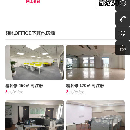
网上看到
领地OFFICE下其他房源
精装修
450㎡
可注册
精装修
170㎡
可注册
3
元/㎡*天
3
元/㎡*天