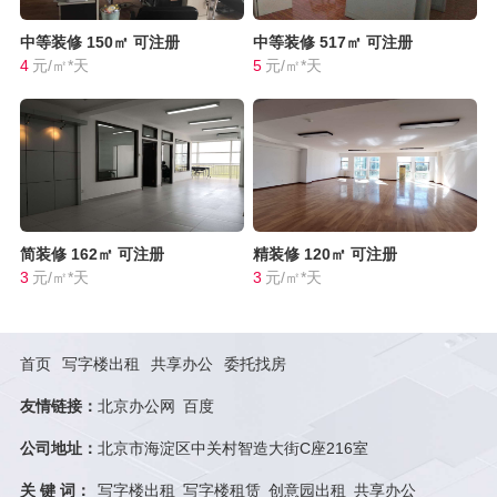
中等装修
150㎡
可注册
中等装修
517㎡
可注册
4
元/㎡*天
5
元/㎡*天
简装修
162㎡
可注册
精装修
120㎡
可注册
3
元/㎡*天
3
元/㎡*天
首页
写字楼出租
共享办公
委托找房
友情链接：
北京办公网
百度
公司地址：
北京市海淀区中关村智造大街C座216室
关 键 词：
写字楼出租
写字楼租赁
创意园出租
共享办公