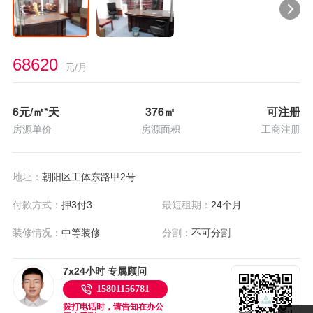
68620
元/月
6
元/㎡*天
376
㎡
可注册
房源单价
房源面积
工商注册
地址：
朝阳区工体东路甲2号
付款方式：
押3付3
最短租期：
24个月
装修情况：
中等装修
分割：
不可分割
7x24小时 专属顾问
15801156781
拨打电话时，请告知在办公