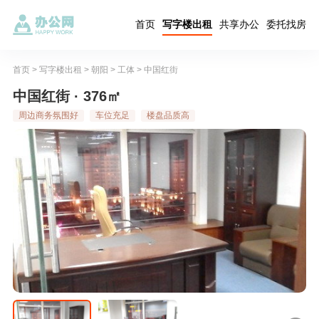
首页
写字楼出租
共享办公
委托找房
首页
>
写字楼出租
>
朝阳
>
工体
>
中国红街
中国红街 · 376㎡
周边商务氛围好
车位充足
楼盘品质高