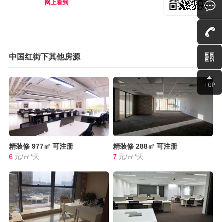
网上看到
中国红街下其他房源
精装修
977㎡
可注册
精装修
288㎡
可注册
6
元/㎡*天
7
元/㎡*天