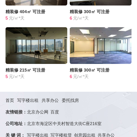
精装修
404㎡
可注册
精装修
300㎡
可注册
5
元/㎡*天
6
元/㎡*天
精装修
215㎡
可注册
精装修
300㎡
可注册
5
元/㎡*天
6
元/㎡*天
首页
写字楼出租
共享办公
委托找房
友情链接：
北京办公网
百度
公司地址：
北京市海淀区中关村智造大街C座216室
关 键 词：
写字楼出租
写字楼租赁
创意园出租
共享办公