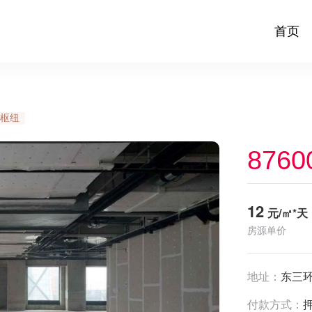
首页
枢纽
8760
12
元/㎡*天
房源单价
地址：
东三环
付款方式：
押