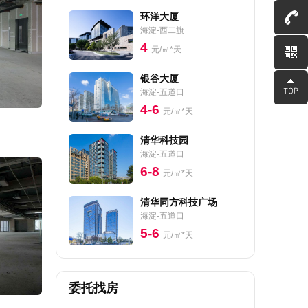
环洋大厦
海淀-西二旗
4
元/㎡*天
银谷大厦
海淀-五道口
4-6
元/㎡*天
清华科技园
海淀-五道口
6-8
元/㎡*天
清华同方科技广场
海淀-五道口
5-6
元/㎡*天
委托找房