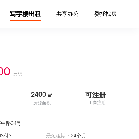
写字楼出租
共享办公
委托找房
00
元/月
2400
可注册
㎡
工商注册
房源面积
中路34号
3付3
最短租期：
24个月