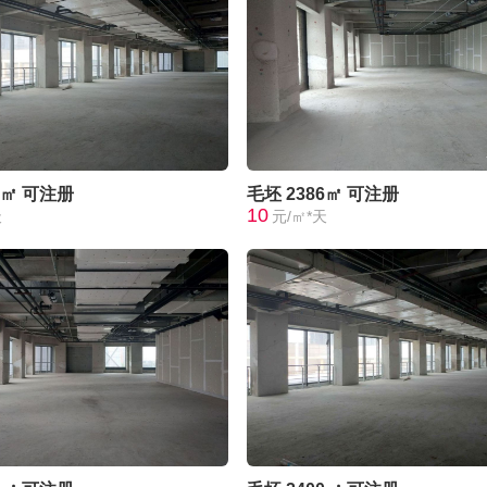
0㎡
可注册
毛坯
2386㎡
可注册
10
天
元/㎡*天