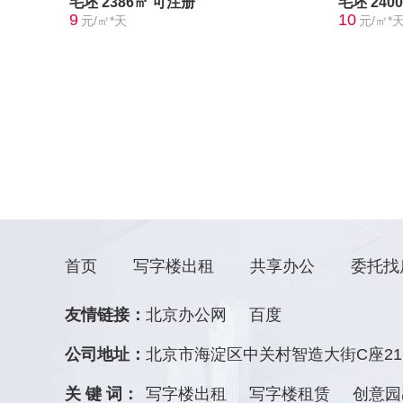
毛坯
2386㎡
可注册
毛坯
240
9
10
元/㎡*天
元/㎡*
首页
写字楼出租
共享办公
委托找
友情链接：
北京办公网
百度
公司地址：
北京市海淀区中关村智造大街C座21
关 键 词：
写字楼出租
写字楼租赁
创意园