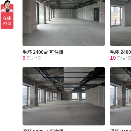
毛坯
2400㎡
可注册
毛坯
240
8
10
元/㎡*天
元/㎡*