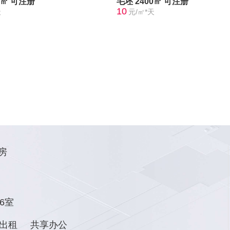
0㎡
可注册
毛坯
2400㎡
可注册
10
天
元/㎡*天
房
6室
出租
共享办公