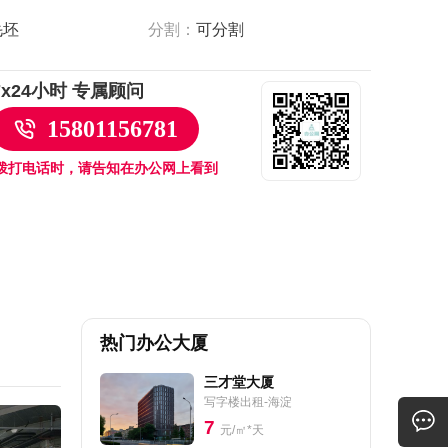
毛坯
分割：
可分割
7x24小时 专属顾问
15801156781
拨打电话时，请告知在办公网上看到
热门办公大厦
三才堂大厦
写字楼出租-海淀
7
元/㎡*天