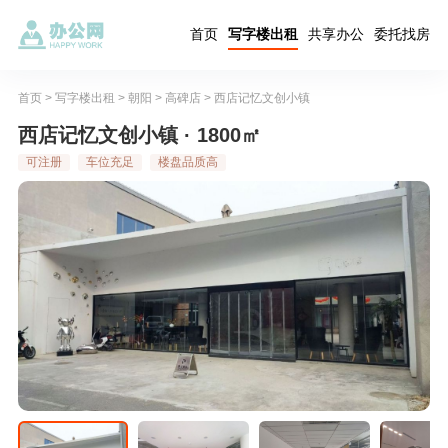
首页
写字楼出租
共享办公
委托找房
首页
>
写字楼出租
>
朝阳
>
高碑店
>
西店记忆文创小镇
西店记忆文创小镇 · 1800㎡
可注册
车位充足
楼盘品质高