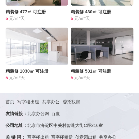
精装修
477㎡
可注册
精装修
430㎡
可注册
5
元/㎡*天
5
元/㎡*天
精装修
1030㎡
可注册
精装修
531㎡
可注册
5
元/㎡*天
5
元/㎡*天
首页
写字楼出租
共享办公
委托找房
友情链接：
北京办公网
百度
公司地址：
北京市海淀区中关村智造大街C座216室
关 键 词：
写字楼出租
写字楼租赁
创意园出租
共享办公