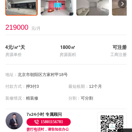
219000
元/月
4
元/㎡*天
1800
㎡
可注册
房源单价
房源面积
工商注册
地址：
北京市朝阳区方家村甲18号
付款方式：
押3付3
最短租期：
12个月
装修情况：
精装修
分割：
可分割
7x24小时 专属顾问
15801156781
拨打电话时，请告知在办公