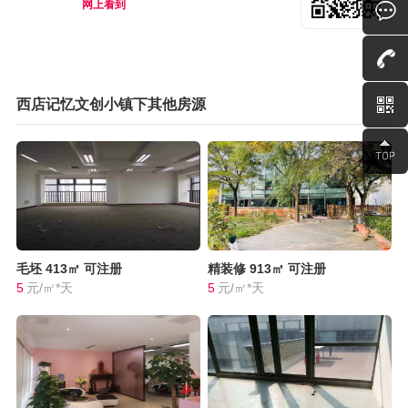
网上看到
西店记忆文创小镇下其他房源
毛坯
413㎡
可注册
精装修
913㎡
可注册
5
元/㎡*天
5
元/㎡*天