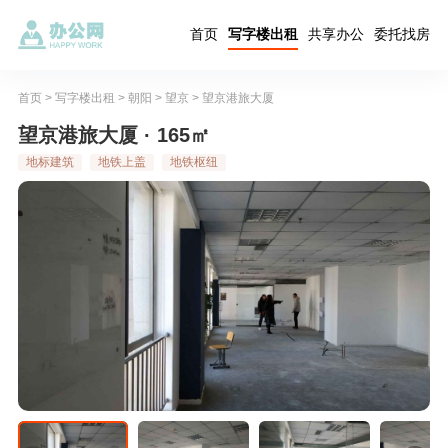
首页
写字楼出租
共享办公
委托找房
首页
>
写字楼出租
>
朝阳
>
望京
>
望京港旅大厦
望京港旅大厦 · 165㎡
地标建筑
地铁上盖
地铁枢纽