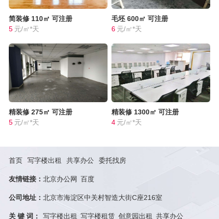
简装修
110㎡
可注册
毛坯
600㎡
可注册
5
元/㎡*天
6
元/㎡*天
精装修
275㎡
可注册
精装修
1300㎡
可注册
5
元/㎡*天
4
元/㎡*天
首页
写字楼出租
共享办公
委托找房
友情链接：
北京办公网
百度
公司地址：
北京市海淀区中关村智造大街C座216室
关 键 词：
写字楼出租
写字楼租赁
创意园出租
共享办公