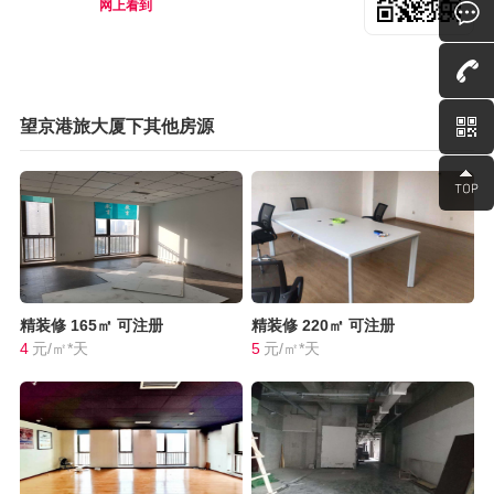
网上看到
望京港旅大厦下其他房源
精装修
165㎡
可注册
精装修
220㎡
可注册
4
元/㎡*天
5
元/㎡*天