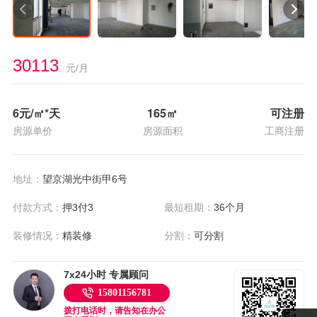
30113
元/月
6
元/㎡*天
165
㎡
可注册
房源单价
房源面积
工商注册
地址：
望京湖光中街甲6号
付款方式：
押3付3
最短租期：
36个月
装修情况：
精装修
分割：
可分割
7x24小时 专属顾问
15801156781
拨打电话时，请告知在办公