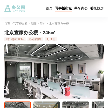
首页
写字楼出租
共享办公
委托找房
首页
>
写字楼出租
>
朝阳
>
望京
>
北京宜家办公楼
北京宜家办公楼 · 245㎡
精装修带家具
核心商圈
可注册