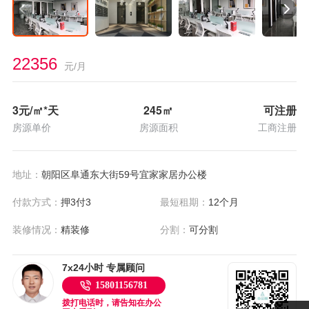
22356
元/月
3
元/㎡*天
245
㎡
可注册
房源单价
房源面积
工商注册
地址：
朝阳区阜通东大街59号宜家家居办公楼
付款方式：
押3付3
最短租期：
12个月
装修情况：
精装修
分割：
可分割
7x24小时 专属顾问
15801156781
拨打电话时，请告知在办公