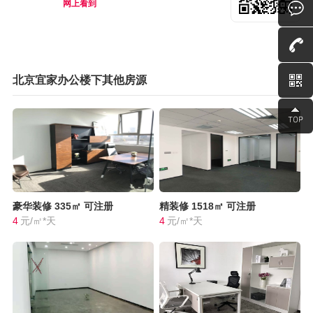
网上看到
北京宜家办公楼下其他房源
豪华装修
335㎡
可注册
精装修
1518㎡
可注册
4
元/㎡*天
4
元/㎡*天