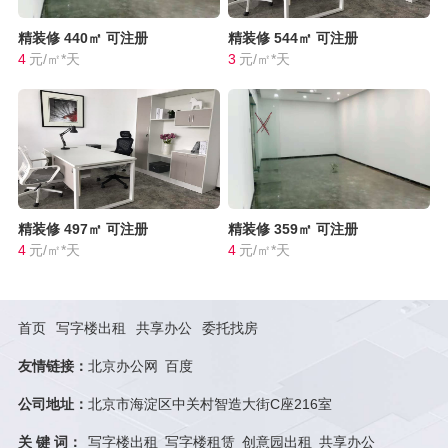
精装修
440㎡
可注册
精装修
544㎡
可注册
4
元/㎡*天
3
元/㎡*天
精装修
497㎡
可注册
精装修
359㎡
可注册
4
元/㎡*天
4
元/㎡*天
首页
写字楼出租
共享办公
委托找房
友情链接：
北京办公网
百度
公司地址：
北京市海淀区中关村智造大街C座216室
关 键 词：
写字楼出租
写字楼租赁
创意园出租
共享办公