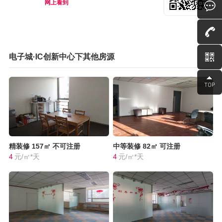
网上看到
电子城·IC创新中心下其他房源
精装修
157㎡
不可注册
中等装修
82㎡
可注册
4
元/㎡*天
4
元/㎡*天