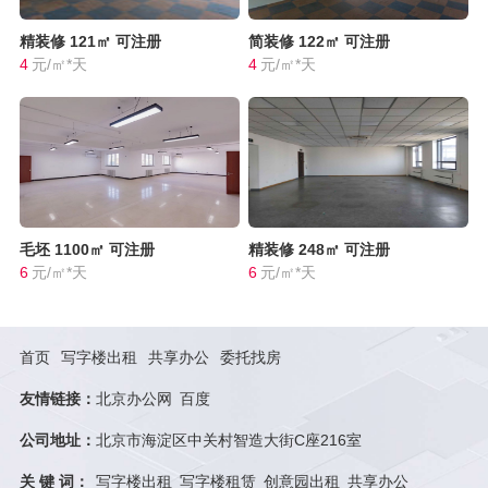
精装修
121㎡
可注册
简装修
122㎡
可注册
4
元/㎡*天
4
元/㎡*天
毛坯
1100㎡
可注册
精装修
248㎡
可注册
6
元/㎡*天
6
元/㎡*天
首页
写字楼出租
共享办公
委托找房
友情链接：
北京办公网
百度
公司地址：
北京市海淀区中关村智造大街C座216室
关 键 词：
写字楼出租
写字楼租赁
创意园出租
共享办公