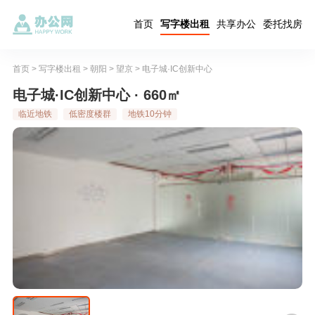
首页
写字楼出租
共享办公
委托找房
首页
>
写字楼出租
>
朝阳
>
望京
>
电子城·IC创新中心
电子城·IC创新中心 · 660㎡
临近地铁
低密度楼群
地铁10分钟