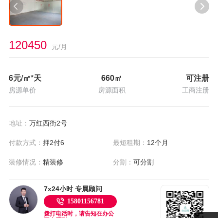
120450
元/月
6
元/㎡*天
660
㎡
可注册
房源单价
房源面积
工商注册
地址：
万红西街2号
付款方式：
押2付6
最短租期：
12个月
装修情况：
精装修
分割：
可分割
7x24小时 专属顾问
15801156781
拨打电话时，请告知在办公