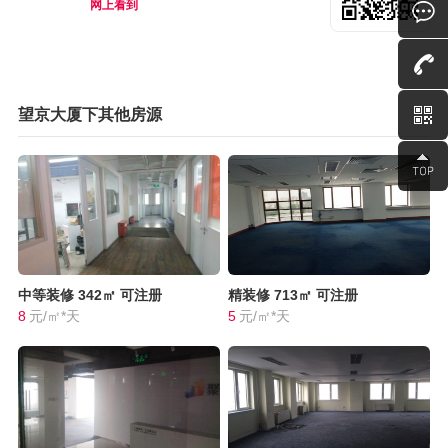
网上看到
望京大厦下其他房源
中等装修
342㎡
可注册
精装修
713㎡
可注册
8
元/㎡*天
5
元/㎡*天