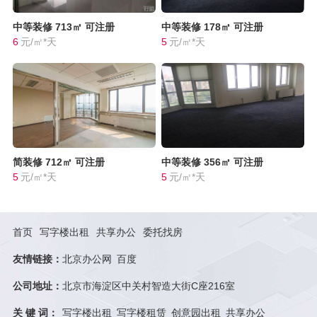
中等装修
713㎡
可注册
中等装修
178㎡
可注册
6
元/㎡*天
5
元/㎡*天
简装修
712㎡
可注册
中等装修
356㎡
可注册
5
元/㎡*天
5
元/㎡*天
首页
写字楼出租
共享办公
委托找房
友情链接：
北京办公网
百度
公司地址：
北京市海淀区中关村智造大街C座216室
关 键 词：
写字楼出租
写字楼租赁
创意园出租
共享办公