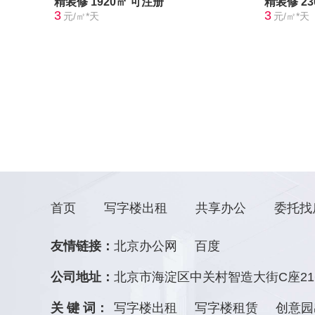
精装修
1920㎡
可注册
精装修
2
3
3
元/㎡*天
元/㎡*天
首页
写字楼出租
共享办公
委托找
友情链接：
北京办公网
百度
公司地址：
北京市海淀区中关村智造大街C座21
关 键 词：
写字楼出租
写字楼租赁
创意园