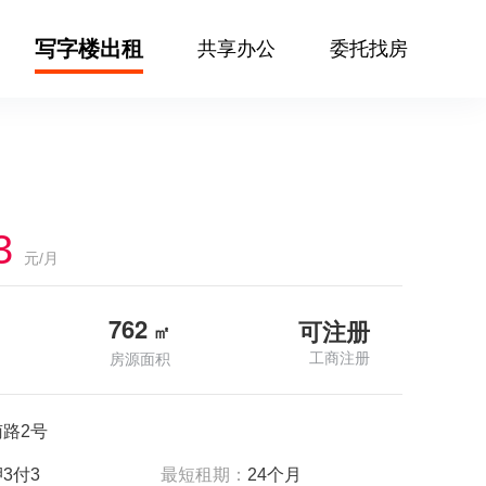
写字楼出租
共享办公
委托找房
3
元/月
762
可注册
㎡
工商注册
房源面积
路2号
3付3
最短租期：
24个月