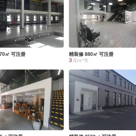
370㎡
可注册
精装修
880㎡
可注册
3
元/㎡*天