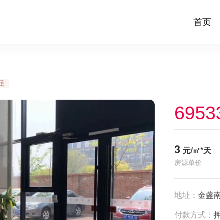
首页
足
6953
3
元/㎡*天
房源单价
地址：
金盏南
付款方式：
押