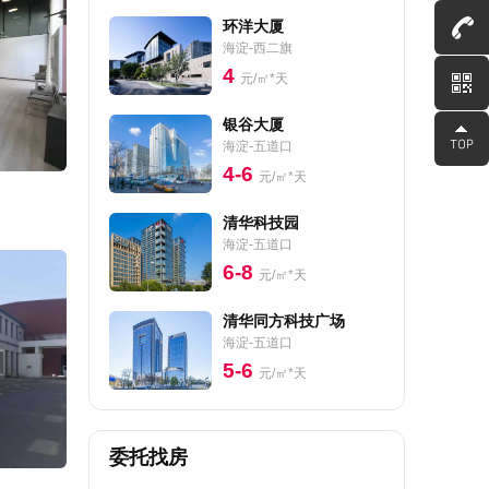
环洋大厦
海淀-西二旗
4
元/㎡*天
银谷大厦
海淀-五道口
4-6
元/㎡*天
清华科技园
海淀-五道口
6-8
元/㎡*天
清华同方科技广场
海淀-五道口
5-6
元/㎡*天
委托找房