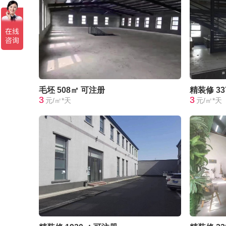
毛坯
508㎡
可注册
精装修
3
3
3
元/㎡*天
元/㎡*天