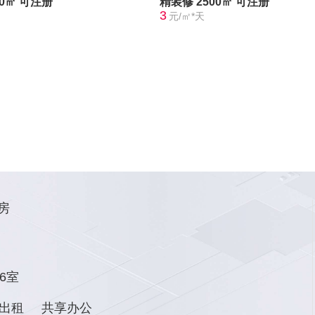
30㎡
可注册
精装修
2500㎡
可注册
3
元/㎡*天
房
6室
出租
共享办公