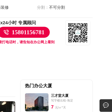
简装修
分割：
不可分割
7x24小时 专属顾问
15801156781
拨打电话时，请告知在办公网上看到
热门办公大厦
三才堂大厦
写字楼出租-海淀
7
元/㎡*天