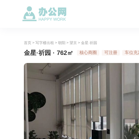
首页
>
写字楼出租
>
朝阳
>
望京
>
金星·祈园
金星·祈园 · 762㎡
核心商圈
可注册
车位充