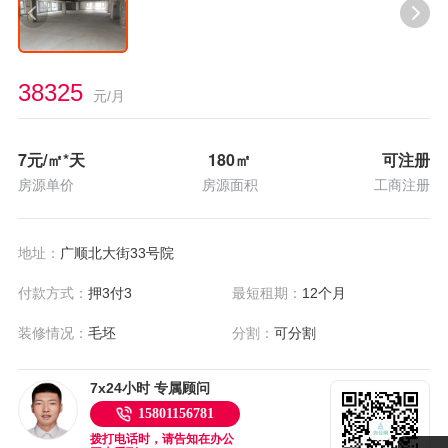
38325
元/月
7
元/㎡*天
180
㎡
可注册
房源单价
房源面积
工商注册
地址：
广顺北大街33号院
付款方式：
押3付3
最短租期：
12个月
装修情况：
毛坯
分割：
可分割
7x24小时 专属顾问
15801156781
拨打电话时，请告知在办公