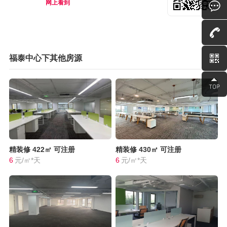
网上看到
福泰中心下其他房源
精装修
422㎡
可注册
精装修
430㎡
可注册
6
元/㎡*天
6
元/㎡*天