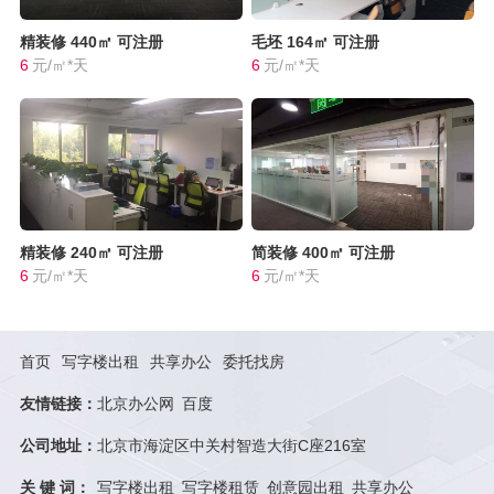
精装修
440㎡
可注册
毛坯
164㎡
可注册
6
元/㎡*天
6
元/㎡*天
精装修
240㎡
可注册
简装修
400㎡
可注册
6
元/㎡*天
6
元/㎡*天
首页
写字楼出租
共享办公
委托找房
友情链接：
北京办公网
百度
公司地址：
北京市海淀区中关村智造大街C座216室
关 键 词：
写字楼出租
写字楼租赁
创意园出租
共享办公