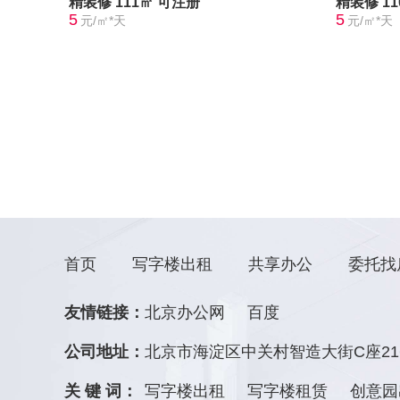
精装修
111㎡
可注册
精装修
1
5
5
元/㎡*天
元/㎡*天
首页
写字楼出租
共享办公
委托找
友情链接：
北京办公网
百度
公司地址：
北京市海淀区中关村智造大街C座21
关 键 词：
写字楼出租
写字楼租赁
创意园