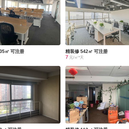
705㎡
可注册
精装修
542㎡
可注册
7
元/㎡*天