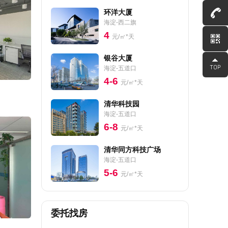
环洋大厦
海淀-西二旗
4
元/㎡*天
银谷大厦
海淀-五道口
4-6
元/㎡*天
清华科技园
海淀-五道口
6-8
元/㎡*天
清华同方科技广场
海淀-五道口
5-6
元/㎡*天
委托找房