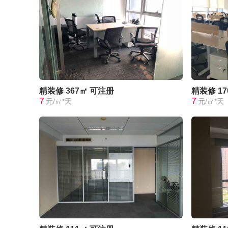
精装修
367㎡
可注册
精装修
1
7
7
元/㎡*天
元/㎡*天