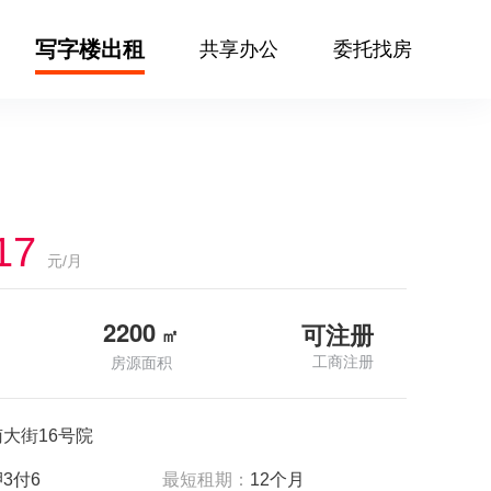
写字楼出租
共享办公
委托找房
17
元/月
2200
可注册
㎡
工商注册
房源面积
大街16号院
3付6
最短租期：
12个月