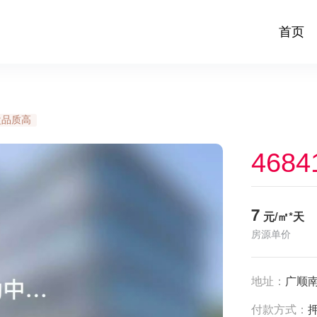
首页
盘品质高
4684
7
元/㎡*天
房源单价
地址：
广顺南
付款方式：
押