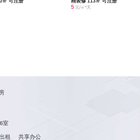
10㎡
可注册
精装修
113㎡
可注册
5
元/㎡*天
房
6室
出租
共享办公