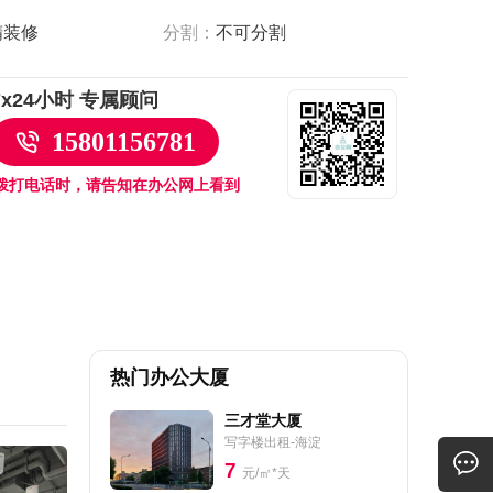
精装修
分割：
不可分割
7x24小时 专属顾问
15801156781
拨打电话时，请告知在办公网上看到
热门办公大厦
三才堂大厦
写字楼出租-海淀
7
元/㎡*天