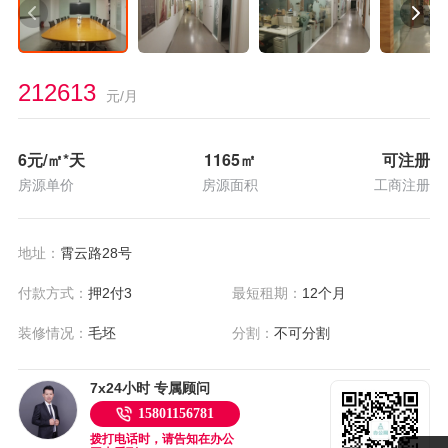
212613
元/月
6
元/㎡*天
1165
㎡
可注册
房源单价
房源面积
工商注册
地址：
霄云路28号
付款方式：
押2付3
最短租期：
12个月
装修情况：
毛坯
分割：
不可分割
7x24小时 专属顾问
15801156781
拨打电话时，请告知在办公