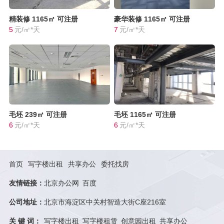
精装修
1165㎡
可注册
豪华装修
1165㎡
可注册
5
元/㎡*天
7
元/㎡*天
毛坯
239㎡
可注册
毛坯
1165㎡
可注册
6
元/㎡*天
6
元/㎡*天
首页
写字楼出租
共享办公
委托找房
友情链接：
北京办公网
百度
公司地址：
北京市海淀区中关村智造大街C座216室
关 键 词：
写字楼出租
写字楼租赁
创意园出租
共享办公