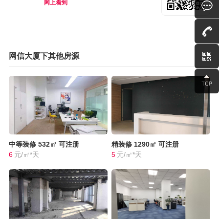
网上看到
网信大厦下其他房源
中等装修
532㎡
可注册
精装修
1290㎡
可注册
6
元/㎡*天
5
元/㎡*天