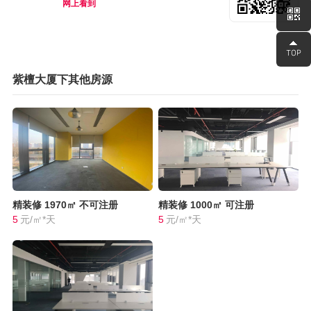
网上看到
紫檀大厦下其他房源
精装修
1970㎡
不可注册
精装修
1000㎡
可注册
5
元/㎡*天
5
元/㎡*天