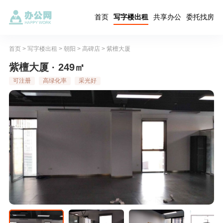
首页
写字楼出租
共享办公
委托找房
首页
>
写字楼出租
>
朝阳
>
高碑店
>
紫檀大厦
紫檀大厦 · 249㎡
可注册
高绿化率
采光好