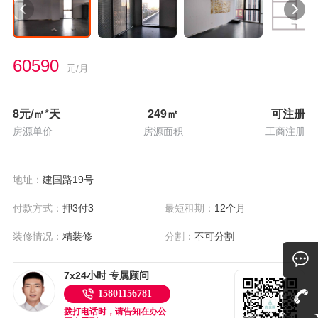
60590
元/月
8
元/㎡*天
249
㎡
可注册
房源单价
房源面积
工商注册
地址：
建国路19号
付款方式：
押3付3
最短租期：
12个月
装修情况：
精装修
分割：
不可分割
7x24小时 专属顾问
15801156781
拨打电话时，请告知在办公