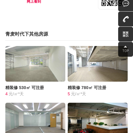
网上看到
青麦时代下其他房源
精装修
530㎡
可注册
精装修
780㎡
可注册
4
元/㎡*天
5
元/㎡*天