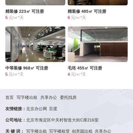
精装修
223㎡
可注册
精装修
485㎡
可注册
5
元/㎡*天
6
元/㎡*天
中等装修
968㎡
可注册
毛坯
455㎡
可注册
5
元/㎡*天
4
元/㎡*天
首页
写字楼出租
共享办公
委托找房
友情链接：
北京办公网
百度
公司地址：
北京市海淀区中关村智造大街C座216室
关 键 词：
写字楼出租
写字楼租赁
创意园出租
共享办公