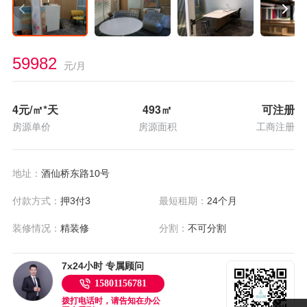
59982
元/月
4
元/㎡*天
493
㎡
可注册
房源单价
房源面积
工商注册
地址：
酒仙桥东路10号
付款方式：
押3付3
最短租期：
24个月
装修情况：
精装修
分割：
不可分割
7x24小时 专属顾问
15801156781
拨打电话时，请告知在办公