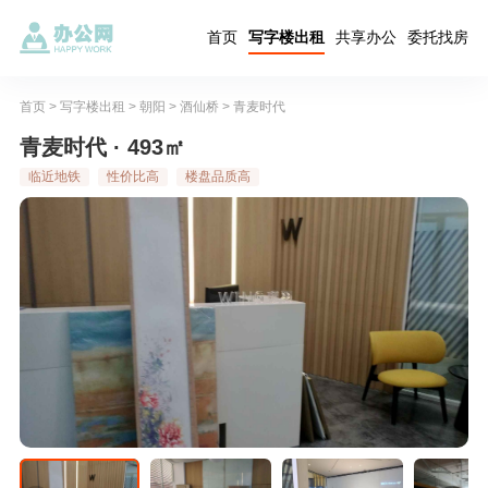
首页
写字楼出租
共享办公
委托找房
首页
>
写字楼出租
>
朝阳
>
酒仙桥
>
青麦时代
青麦时代 · 493㎡
临近地铁
性价比高
楼盘品质高