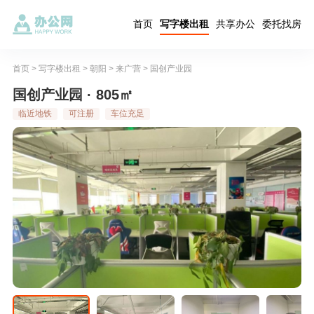
首页
写字楼出租
共享办公
委托找房
首页
>
写字楼出租
>
朝阳
>
来广营
>
国创产业园
国创产业园 · 805㎡
临近地铁
可注册
车位充足