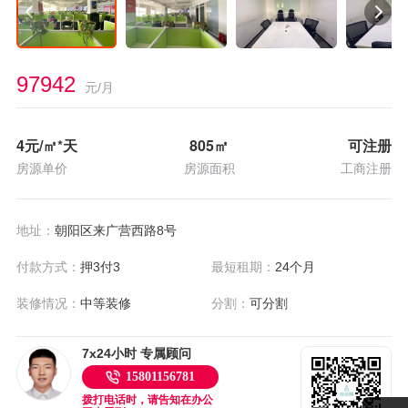
97942
元/月
4
元/㎡*天
805
㎡
可注册
房源单价
房源面积
工商注册
地址：
朝阳区来广营西路8号
付款方式：
押3付3
最短租期：
24个月
装修情况：
中等装修
分割：
可分割
7x24小时 专属顾问
15801156781
拨打电话时，请告知在办公