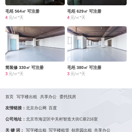
毛坯
564㎡
可注册
毛坯
629㎡
可注册
4
元/㎡*天
4
元/㎡*天
简装修
330㎡
可注册
毛坯
380㎡
可注册
3
元/㎡*天
3
元/㎡*天
首页
写字楼出租
共享办公
委托找房
友情链接：
北京办公网
百度
公司地址：
北京市海淀区中关村智造大街C座216室
关 键 词：
写字楼出租
写字楼租赁
创意园出租
共享办公