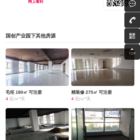
网上看到
国创产业园下其他房源
毛坯
180㎡
可注册
精装修
275㎡
可注册
4
元/㎡*天
4
元/㎡*天