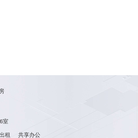
房
6室
出租
共享办公