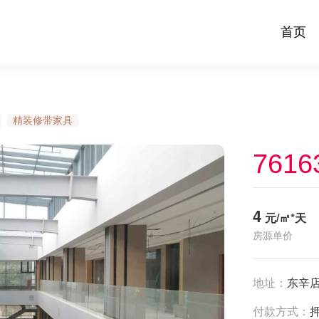
首页
精装修带家具
7616
4
元/㎡*天
房源单价
地址：
东辛店
付款方式：
押