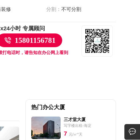
简装修
分割：
不可分割
7x24小时 专属顾问
15801156781
拨打电话时，请告知在办公网上看到
热门办公大厦
三才堂大厦
写字楼出租-海淀
7
元/㎡*天