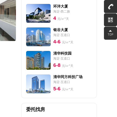
环洋大厦
海淀-西二旗
4
元/㎡*天
银谷大厦
海淀-五道口
4-6
元/㎡*天
清华科技园
海淀-五道口
6-8
元/㎡*天
清华同方科技广场
海淀-五道口
5-6
元/㎡*天
委托找房