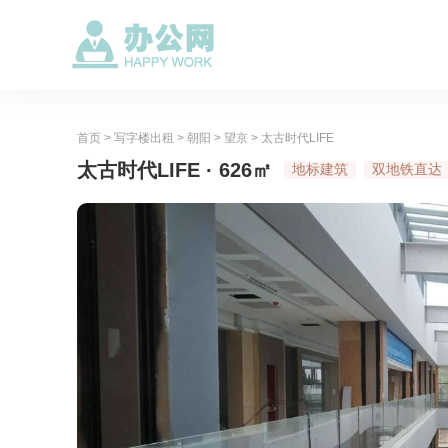
首页
>
写字楼出租
>
朝阳
>
望京
>
太古时代LIFE
太古时代LIFE · 626㎡
地标建筑
双地铁直达