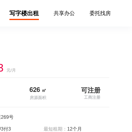
写字楼出租
共享办公
委托找房
3
元/月
626
可注册
㎡
工商注册
房源面积
269号
3付3
最短租期：
12个月