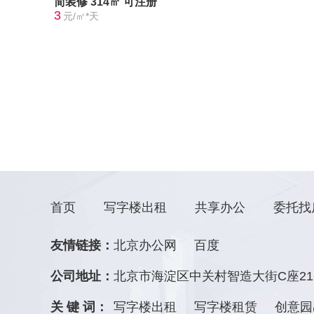
简装修
314㎡
可注册
3
元/㎡*天
首页
写字楼出租
共享办公
委托找
友情链接：
北京办公网
百度
公司地址：
北京市海淀区中关村智造大街C座21
关 键 词：
写字楼出租
写字楼租赁
创意园