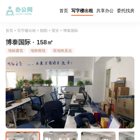
首页
写字楼出租
共享办公
委托找房
首页
>
写字楼出租
>
朝阳
>
望京
>
博泰国际
博泰国际 · 158㎡
地标建筑
地铁枢纽
双地铁直达