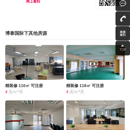
网上看到
博泰国际下其他房源
精装修
110㎡
可注册
精装修
118㎡
可注册
4
元/㎡*天
4
元/㎡*天