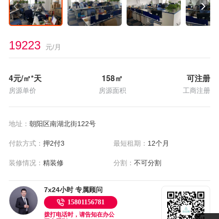
19223
元/月
4
元/㎡*天
158
㎡
可注册
房源单价
房源面积
工商注册
地址：
朝阳区南湖北街122号
付款方式：
押2付3
最短租期：
12个月
装修情况：
精装修
分割：
不可分割
7x24小时 专属顾问
15801156781
拨打电话时，请告知在办公