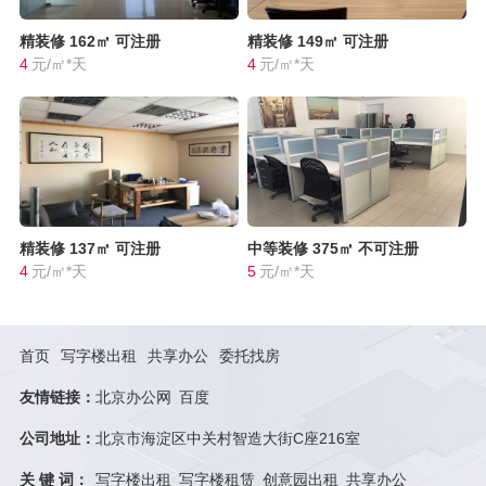
精装修
162㎡
可注册
精装修
149㎡
可注册
4
元/㎡*天
4
元/㎡*天
精装修
137㎡
可注册
中等装修
375㎡
不可注册
4
元/㎡*天
5
元/㎡*天
首页
写字楼出租
共享办公
委托找房
友情链接：
北京办公网
百度
公司地址：
北京市海淀区中关村智造大街C座216室
关 键 词：
写字楼出租
写字楼租赁
创意园出租
共享办公