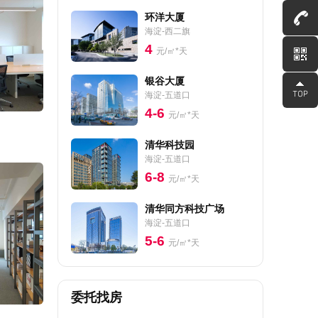
环洋大厦
海淀-西二旗
4
元/㎡*天
银谷大厦
海淀-五道口
4-6
元/㎡*天
清华科技园
海淀-五道口
6-8
元/㎡*天
清华同方科技广场
海淀-五道口
5-6
元/㎡*天
委托找房