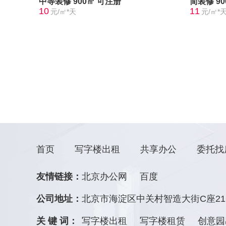
中等装修
900㎡
可注册
简装修
9
10
11
元/㎡*天
元/㎡*
首页
写字楼出租
共享办公
委托找
友情链接：
北京办公网
百度
公司地址：
北京市海淀区中关村智造大街C座21
关 键 词：
写字楼出租
写字楼租赁
创意园