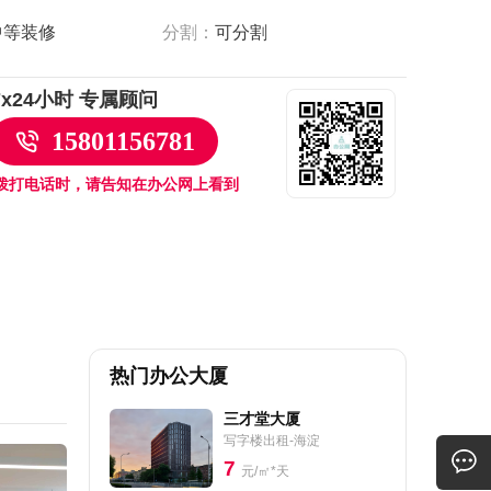
中等装修
分割：
可分割
7x24小时 专属顾问
15801156781
拨打电话时，请告知在办公网上看到
热门办公大厦
三才堂大厦
写字楼出租-海淀
7
元/㎡*天