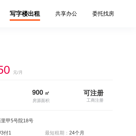
写字楼出租
共享办公
委托找房
50
元/月
900
可注册
㎡
工商注册
房源面积
里甲5号院18号
3付1
最短租期：
24个月