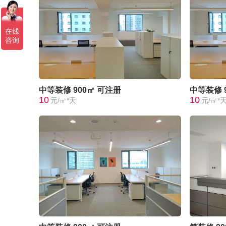
中等装修
900㎡
可注册
中等装修
10
10
元/㎡*天
元/㎡*