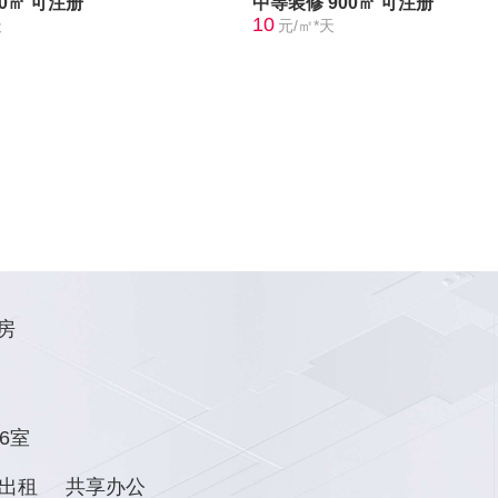
00㎡
可注册
中等装修
900㎡
可注册
10
天
元/㎡*天
房
6室
出租
共享办公