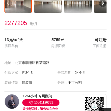
2277205
元/月
13
元/㎡*天
5759
㎡
可注册
房源单价
房源面积
工商注册
地址：
北京市朝阳区科荟南路
付款方式：
押3付3
最短租期：
24个月
装修情况：
简装修
分割：
不可分割
7x24小时 专属顾问
15801156781
拨打电话时，请告知在办公