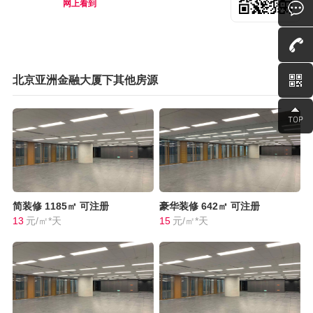
网上看到
北京亚洲金融大厦下其他房源
简装修
1185㎡
可注册
豪华装修
642㎡
可注册
13
元/㎡*天
15
元/㎡*天