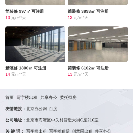
简装修
997㎡
可注册
简装修
3893㎡
可注册
13
元/㎡*天
13
元/㎡*天
精装修
1800㎡
可注册
简装修
6102㎡
可注册
14
元/㎡*天
13
元/㎡*天
首页
写字楼出租
共享办公
委托找房
友情链接：
北京办公网
百度
公司地址：
北京市海淀区中关村智造大街C座216室
关 键 词：
写字楼出租
写字楼租赁
创意园出租
共享办公