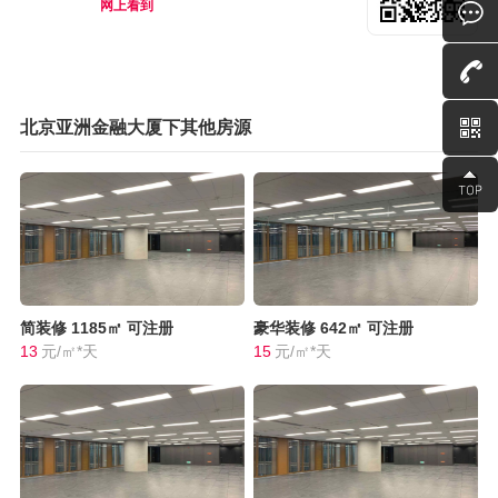
网上看到
北京亚洲金融大厦下其他房源
简装修
1185㎡
可注册
豪华装修
642㎡
可注册
13
元/㎡*天
15
元/㎡*天