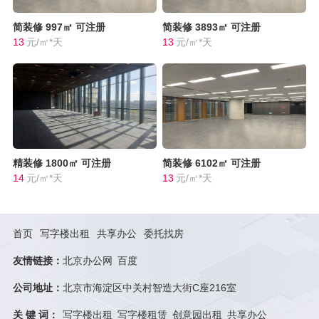
简装修
997㎡
可注册
简装修
3893㎡
可注册
13
元/㎡*天
13
元/㎡*天
精装修
1800㎡
可注册
简装修
6102㎡
可注册
14
元/㎡*天
13
元/㎡*天
首页
写字楼出租
共享办公
委托找房
友情链接：
北京办公网
百度
公司地址：
北京市海淀区中关村智造大街C座216室
关 键 词：
写字楼出租
写字楼租赁
创意园出租
共享办公