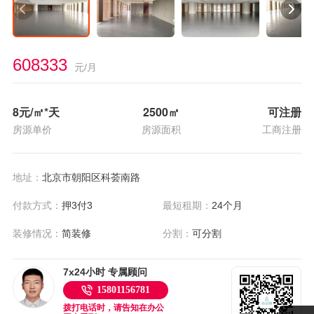
608333
元/月
8
元/㎡*天
2500
㎡
可注册
房源单价
房源面积
工商注册
地址：
北京市朝阳区科荟南路
付款方式：
押3付3
最短租期：
24个月
装修情况：
简装修
分割：
可分割
7x24小时 专属顾问
15801156781
拨打电话时，请告知在办公