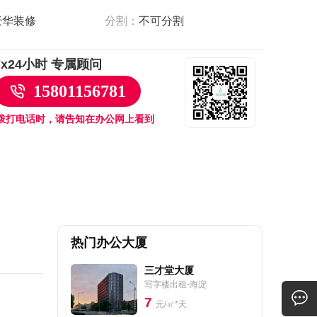
豪华装修
分割：
不可分割
7x24小时 专属顾问
15801156781
拨打电话时，请告知在办公网上看到
热门办公大厦
三才堂大厦
写字楼出租-海淀
7
元/㎡*天