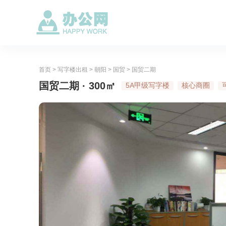
首页
>
写字楼出租
>
朝阳
>
国贸
>
国贸二期
国贸二期 · 300㎡
5A甲级写字楼
核心商圈