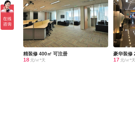
精装修
400㎡
可注册
豪华装修
18
17
元/㎡*天
元/㎡*