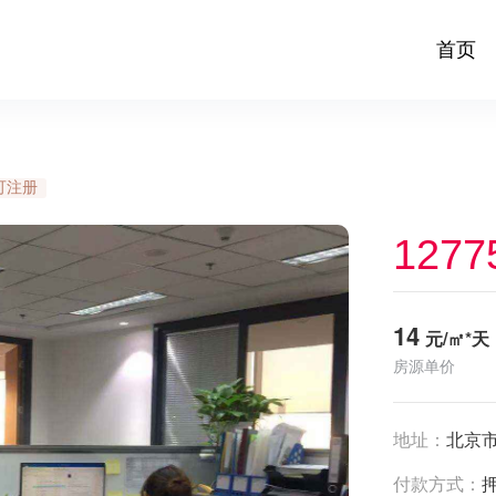
首页
可注册
1277
14
元/㎡*天
房源单价
地址：
北京
付款方式：
押