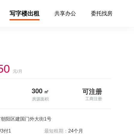
写字楼出租
共享办公
委托找房
50
元/月
300
可注册
㎡
工商注册
房源面积
市朝阳区建国门外大街1号
3付1
最短租期：
24个月