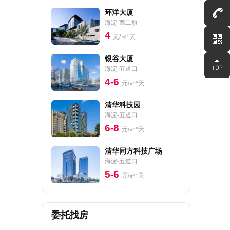
环洋大厦
海淀-西二旗
4
元/㎡*天
银谷大厦
海淀-五道口
4-6
元/㎡*天
清华科技园
海淀-五道口
6-8
元/㎡*天
清华同方科技广场
海淀-五道口
5-6
元/㎡*天
委托找房