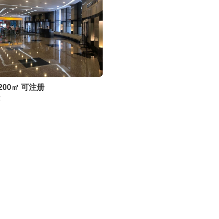
200㎡
可注册
天