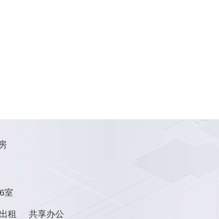
房
6室
出租
共享办公